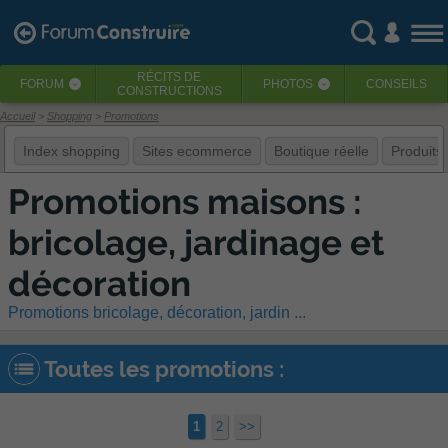
RÉCITS
DE
FORUM
PHOTOS
CONSEILS
‹
‹
CONSTRUCTIONS
Accueil
Shopping
Promotions
Index shopping
Sites ecommerce
Boutique réelle
Produits
Promotions maisons :
bricolage, jardinage et
décoration
Promotions bricolage, décoration, jardin ...
Toutes les promotions :
1
2
>>