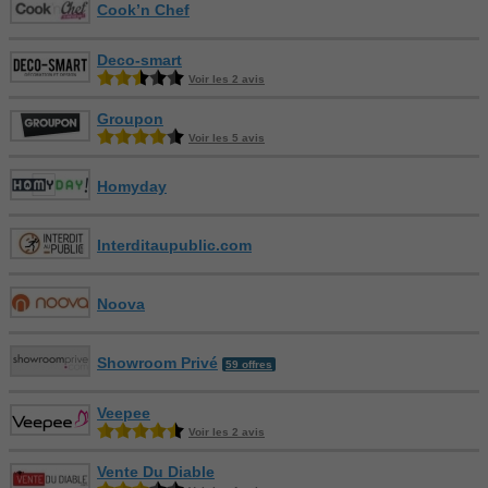
Cook’n Chef
Deco-smart
Voir les 2 avis
Groupon
Voir les 5 avis
Homyday
Interditaupublic.com
Noova
Showroom Privé
59 offres
Veepee
Voir les 2 avis
Vente Du Diable