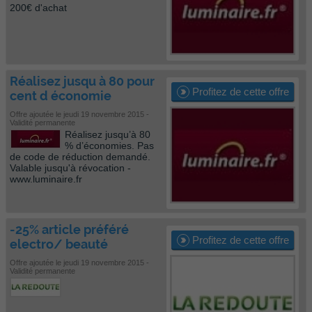
200€ d'achat
Réalisez jusqu à 80 pour
Profitez de cette offre
cent d économie
Offre ajoutée le jeudi 19 novembre 2015 -
Validité permanente
Réalisez jusqu’à 80
% d’économies. Pas
de code de réduction demandé.
Valable jusqu'à révocation -
www.luminaire.fr
-25% article préféré
Profitez de cette offre
electro/ beauté
Offre ajoutée le jeudi 19 novembre 2015 -
Validité permanente