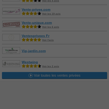
Voir les 4 avis
Vente-privee.com
Voir les 19 avis
Vente-unique.com
Voir les 6 avis
Ventesprivees Fr
Voir l'avis
Vip-jardin.com
Westwing
Voir les 2 avis
Voir toutes les ventes privées