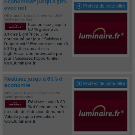
Économisez jusqu à 50%
Profitez de cette offre
avec not
Offre ajoutée le jeudi 19 novembre 2015 -
Validité permanente
Economisez jusqu’à
50 % grâce aux
articles LightPrice. Une
nouveauté par jour ! Saisissez
l’opportunité! Economisez jusqu’à
50 % grâce aux articles
LightPrice. Une nouveauté par
jour ! Saisissez l’opportunité!
www.luminaire.fr
Réalisez jusqu à 80% d
Profitez de cette offre
économie
Offre ajoutée le jeudi 19 novembre 2015 -
Validité permanente
Réalisez jusqu’à 80
% d’économies. Pas
de code de réduction demandé.
Valable jusqu'à révocation -
www.luminaire.fr