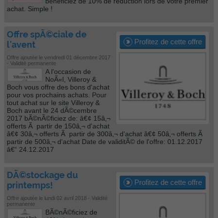
bénéficiez de 10% de réduction lors de votre premier
achat. Simple !
Offre spÃ©ciale de
Profitez de cette offre
l'avent
Offre ajoutée le vendredi 01 décembre 2017
- Validité permanente
A l'occasion de
NoÃ«l, Villeroy &
Boch vous offre des bons d'achat
pour vos prochains achats. Pour
tout achat sur le site Villeroy &
Boch avant le 24 dÃ©cembre
2017 bÃ©nÃ©ficiez de: â€¢ 15â‚¬
offerts Ã partir de 150â‚¬ d'achat
â€¢ 30â‚¬ offerts Ã partir de 300â‚¬ d'achat â€¢ 50â‚¬ offerts Ã
partir de 500â‚¬ d'achat Date de validitÃ© de l'offre: 01.12.2017
â€“ 24.12.2017
DÃ©stockage du
Profitez de cette offre
printemps!
Offre ajoutée le lundi 02 avril 2018 - Validité
permanente
BÃ©nÃ©ficiez de