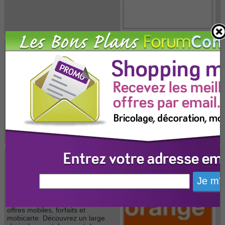
200? remboursés sur
Profitez de cette offre
Livebox Star Fibre
Offre ajoutée le jeudi 19 novembre 2015 -
Validité permanente
Les offres Livebox
par Orange
Livraison Gratuite sous
Profitez de cette offre
72H
Offre ajoutée le jeudi 19 novembre 2015 -
Validité permanente
Orange vous
présente toutes ses
offres mobiles, forfaits et
mobicarte. Découvrez un large