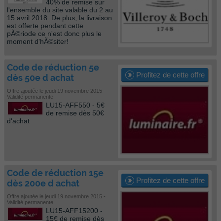
40% de remise sur
l'ensemble du site valable du 2 au
15 avril 2018. De plus, la livraison
est offerte pendant cette
pÃ©riode ce n'est donc plus le
moment d'hÃ©siter!
Code de réduction 5e
Profitez de cette offre
dès 50e d achat
Offre ajoutée le jeudi 19 novembre 2015 -
Validité permanente
LU15-AFF550 - 5€
de remise dès 50€
d'achat
Code de réduction 15e
Profitez de cette offre
dès 200e d achat
Offre ajoutée le jeudi 19 novembre 2015 -
Validité permanente
LU15-AFF15200 -
15€ de remise dès