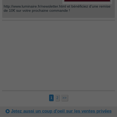
http://www.luminaire.fr/newsletter.html et bénéficiez d’une remise
de 10€ sur votre prochaine commande !
1
2
>>
Jetez aussi un coup d'oeil sur les ventes privées