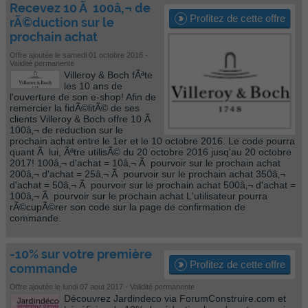
Recevez 10 Ã 100â‚¬ de
Profitez de cette offre
rÃ©duction sur le
prochain achat
Offre ajoutée le samedi 01 octobre 2016 -
Validité permanente
Villeroy & Boch fÃªte
les 10 ans de
l'ouverture de son e-shop! Afin de
remercier la fidÃ©litÃ© de ses
clients Villeroy & Boch offre 10 Ã
100â‚¬ de reduction sur le
prochain achat entre le 1er et le 10 octobre 2016. Le code pourra
quant Ã lui, Ãªtre utilisÃ© du 20 octobre 2016 jusq'au 20 octobre
2017! 100â‚¬ d'achat = 10â‚¬ Ã pourvoir sur le prochain achat
200â‚¬ d'achat = 25â‚¬ Ã pourvoir sur le prochain achat 350â‚¬
d'achat = 50â‚¬ Ã pourvoir sur le prochain achat 500â‚¬ d'achat =
100â‚¬ Ã pourvoir sur le prochain achat L'utilisateur pourra
rÃ©cupÃ©rer son code sur la page de confirmation de
commande.
-10% sur votre première
Profitez de cette offre
commande
Offre ajoutée le lundi 07 aout 2017 - Validité permanente
Découvrez Jardindeco via ForumConstruire.com et