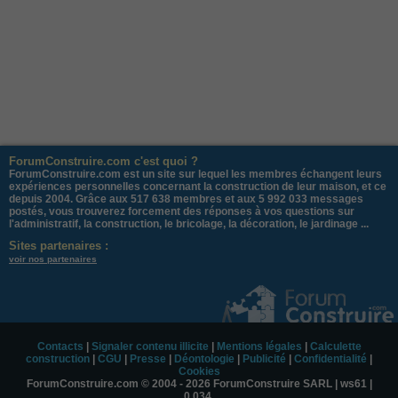
ForumConstruire.com c'est quoi ?
ForumConstruire.com est un site sur lequel les membres échangent leurs
expériences personnelles concernant la construction de leur maison, et ce
depuis 2004. Grâce aux 517 638 membres et aux 5 992 033 messages
postés, vous trouverez forcement des réponses à vos questions sur
l'administratif, la construction, le bricolage, la décoration, le jardinage ...
Sites partenaires :
voir nos partenaires
Contacts
|
Signaler contenu illicite
|
Mentions légales
|
Calculette
construction
|
CGU
|
Presse
|
Déontologie
|
Publicité
|
Confidentialité
|
Cookies
ForumConstruire.com © 2004 - 2026 ForumConstruire SARL | ws61 |
0.034