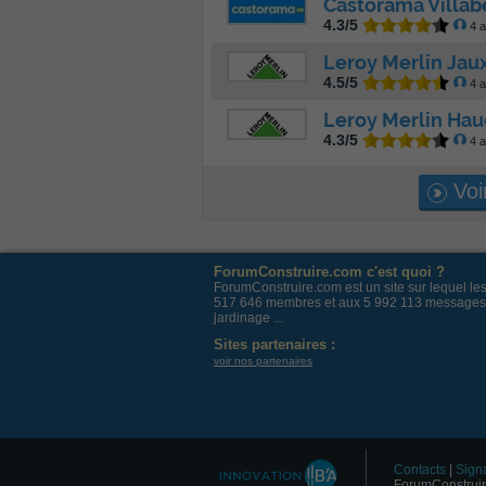
Castorama Villab
4.3/5
4 a
Leroy Merlin Jau
4.5/5
4 a
Leroy Merlin Ha
4.3/5
4 a
Voir
ForumConstruire.com c'est quoi ?
ForumConstruire.com est un site sur lequel l
517 646 membres et aux 5 992 113 messages post
jardinage ...
Sites partenaires :
voir nos partenaires
Contacts
|
Signa
ForumConstruir