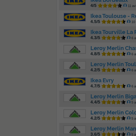
4/5
11 av
Ikea Toulouse - 
4.5/5
10 
Ikea Tourville La 
4.3/5
6 a
Leroy Merlin Cha
4.8/5
6 a
Leroy Merlin Toul
4.2/5
6 a
Ikea Evry
4.7/5
6 a
Leroy Merlin Big
4.4/5
5 a
Leroy Merlin Col
4.2/5
5 a
Leroy Merlin Man
3.6/5
5 a