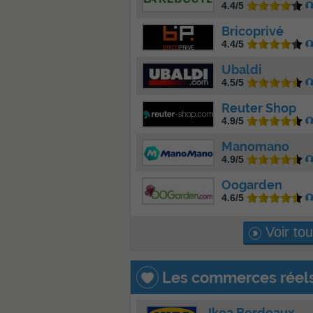
4.4/5
Bricoprivé
4.4/5
Ubaldi
4.5/5
Reuter Shop
4.9/5
Manomano
4.9/5
Oogarden
4.6/5
Voir to
Les commerces réels
Ikea Bordeaux