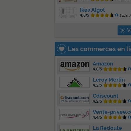
Ikea Algot
4.8/5
3 avis p
Vo
Les commerces en li
Amazon
4.6/5
Leroy Merlin
4.2/5
Cdiscount
4.2/5
Vente-privee.
4.4/5
La Redoute