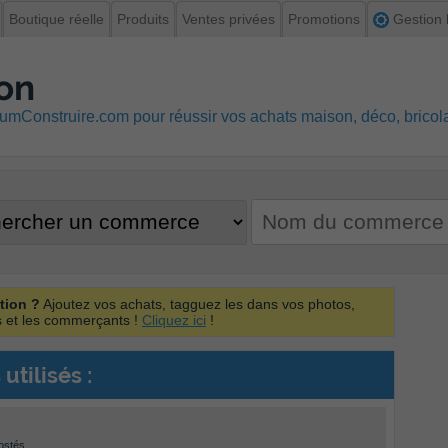
Boutique réelle
Produits
Ventes privées
Promotions
Gestion l
on
mConstruire.com pour réussir vos achats maison, déco, bricolag
tion ?
Ajoutez vos achats, tagguez les dans vos photos,
ts et les commerçants !
Cliquez ici
!
utilisés :
ostés