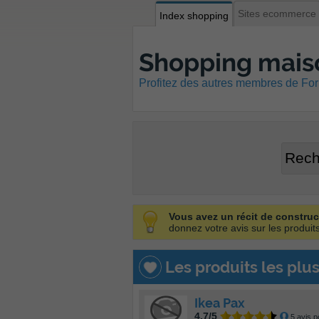
Sites ecommerce
Index shopping
Shopping mais
Profitez des autres membres de Foru
Vous avez un récit de construc
donnez votre avis sur les produi
Les produits les plus 
Ikea Pax
4.7/5
5 avis p