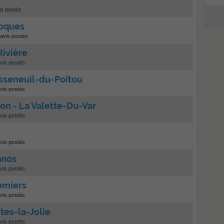
is postés
Roques
avis postés
Rivière
vis postés
sseneuil-du-Poitou
vis postés
on - La Valette-Du-Var
vis postés
vis postés
anos
vis postés
omiers
vis postés
tes-la-Jolie
vis postés