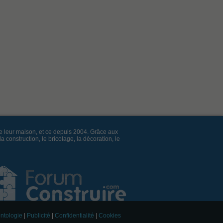
e leur maison, et ce depuis 2004. Grâce aux
construction, le bricolage, la décoration, le
ntologie
|
Publicité
|
Confidentialité
|
Cookies