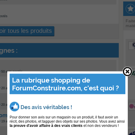
ostés
Fait
maté
ir tous les produits
gnes :
50 avis postés
La rubrique shopping de
ForumConstruire.com, c'est quoi ?
20 avis postés
20 avis postés
Des avis véritables !
com
Pour donner son avis sur un magasin ou un produit, il faut avoir un
récit, des photos, et tagguer des objets sur ses photos. Vous avez ainsi
19 avis postés
la preuve d'avoir affaire à des vrais clients
et non des vendeurs !