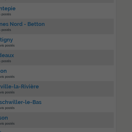
ntepie
s postés
nes Nord - Betton
s postés
tigny
vis postés
rdeaux
s postés
ton
vis postés
ville-la-Rivière
vis postés
schwiller-le-Bas
vis postés
son
vis postés