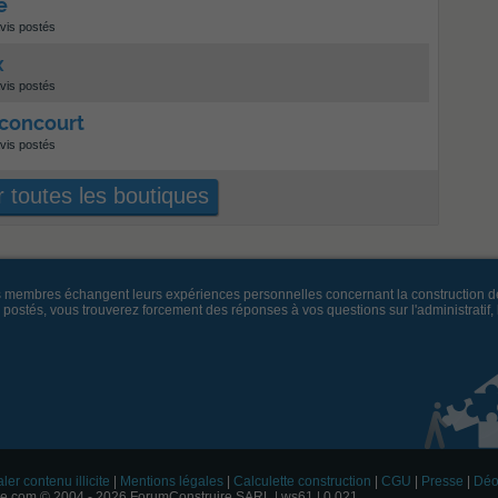
é
vis postés
x
vis postés
uconcourt
vis postés
 toutes les boutiques
es membres échangent leurs expériences personnelles concernant la construction d
és, vous trouverez forcement des réponses à vos questions sur l'administratif, la 
ler contenu illicite
|
Mentions légales
|
Calculette construction
|
CGU
|
Presse
|
Déo
e.com © 2004 - 2026 ForumConstruire SARL | ws61 | 0.021