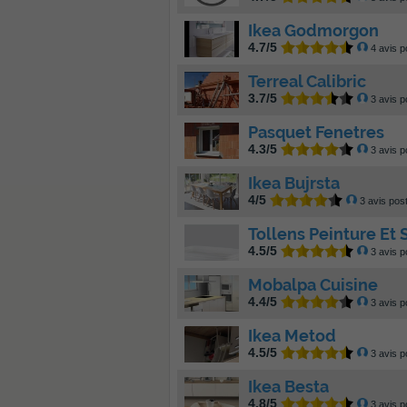
Ikea Godmorgon
4.7/5
4 avis p
Terreal Calibric
3.7/5
3 avis p
Pasquet Fenetres
4.3/5
3 avis p
Ikea Bujrsta
4/5
3 avis pos
Tollens Peinture Et
4.5/5
3 avis p
Mobalpa Cuisine
4.4/5
3 avis p
Ikea Metod
4.5/5
3 avis p
Ikea Besta
4.8/5
3 avis p