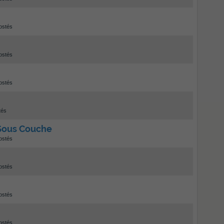
ostés
ostés
ostés
tés
 Sous Couche
ostés
ostés
ostés
ostés