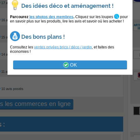
17 avis postés
Des idées déco et aménagement !
Parcourez
les photos des membres
.
Cliquez sur les loupes
pour
16 avis postés
en savoir plus sur les produits, lire les avis et savoir où les acheter !
Des bons plans !
15 avis postés
Consultez les
ventes privées brico / déco / jardin
, et faites des
économies !
14 avis postés
OK
11 avis postés
10 avis postés
us les commerces en ligne
 :