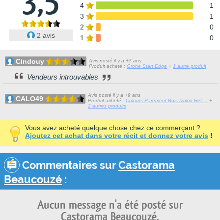
3,5
4
1
3
1
2
0
2 avis
1
0
Cindouy
Avis posté il y a +7 ans
Produit acheté :
Grohe Start Edge
+
1 autre produit
Vendeurs introuvables
Avis posté il y a +9 ans
CALO49
Produit acheté :
Colours Parement Bois Izalco Ref ...
+
2 autres produits
Vous avez acheté quelque chose chez ce commerçant ?
Ajoutez cet achat dans votre récit et donnez votre avis
!
Commentaires sur
Castorama
Beaucouzé
:
Aucun message n'a été posté sur
Castorama Beaucouzé.