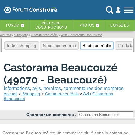
RÉCITS
DE
FORUM
PHOTOS
CONSEILS
‹
‹
CONSTRUCTIONS
Accueil
Shopping
Commerces réèls
Avis Castorama Beaucouzé
Index shopping
Sites ecommerce
Boutique réelle
Produits
Castorama Beaucouzé
(49070 - Beaucouzé)
Informations, avis, horaires, commentaires des membres
Accueil
Shopping
Commerces réèls
Avis Castorama
Beaucouzé
Chercher un commerce :
Castorama Beaucouzé
est un commerce situé dans la commune