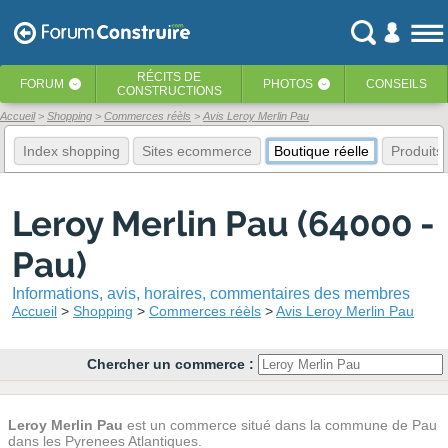
RÉCITS
DE
FORUM
PHOTOS
CONSEILS
‹
‹
CONSTRUCTIONS
Accueil
Shopping
Commerces réèls
Avis Leroy Merlin Pau
Index shopping
Sites ecommerce
Boutique réelle
Produits
Leroy Merlin Pau (64000 -
Pau)
Informations, avis, horaires, commentaires des membres
Accueil
Shopping
Commerces réèls
Avis Leroy Merlin Pau
Chercher un commerce :
Leroy Merlin Pau
est un commerce situé dans la commune de Pau
dans les Pyrenees Atlantiques.