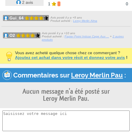
2 avis
1
0
Gui_64
Avis posté il y a +9 ans
Produit acheté :
Leroy Merlin Alma
Avis posté il y a +10 ans
O2
Produit acheté :
Papier Peint Intisse Cage Aux ...
+
2 autres
produits
Vous avez acheté quelque chose chez ce commerçant ?
Ajoutez cet achat dans votre récit et donnez votre avis
!
Commentaires sur
Leroy Merlin Pau
:
Aucun message n'a été posté sur
Leroy Merlin Pau.