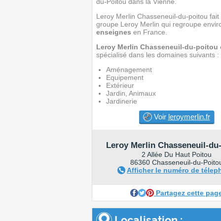
du-Poitou dans la Vienne.
Leroy Merlin Chasseneuil-du-poitou fait 
groupe Leroy Merlin qui regroupe envi
enseignes
en France.
Leroy Merlin Chasseneuil-du-poitou
spécialisé dans les domaines suivants :
Aménagement
Equipement
Extérieur
Jardin, Animaux
Jardinerie
Voir
leroymerlin.fr
Leroy Merlin Chasseneuil-du
2 Allée Du Haut Poitou
86360 Chasseneuil-du-Poito
Afficher le numéro de téle
Partagez cette pag
Localisation :