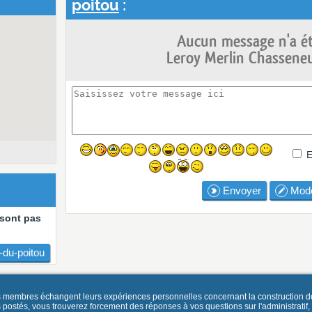
poitou
:
Aucun message n'a ét
Leroy Merlin Chasseneu
E
Envoyer
Mode
 sont pas
-du-poitou
es membres échangent leurs expériences personnelles concernant la construction d
és, vous trouverez forcement des réponses à vos questions sur l'administratif, la 