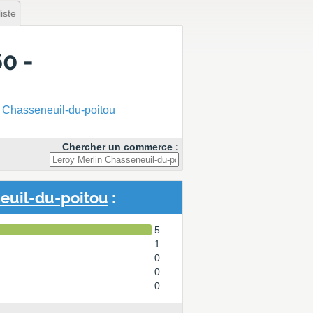
iste
0 -
 Chasseneuil-du-poitou
Chercher un commerce :
euil-du-poitou
:
5
1
0
0
0