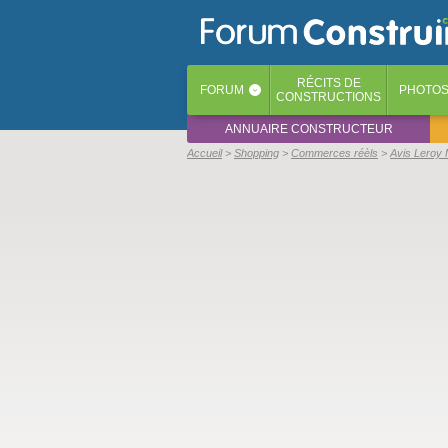
RÉCITS
DE
FORUM
PHOTO
‹
CONSTRUCTIONS
ANNUAIRE CONSTRUCTEUR
Accueil
Shopping
Commerces réèls
Avis Leroy 