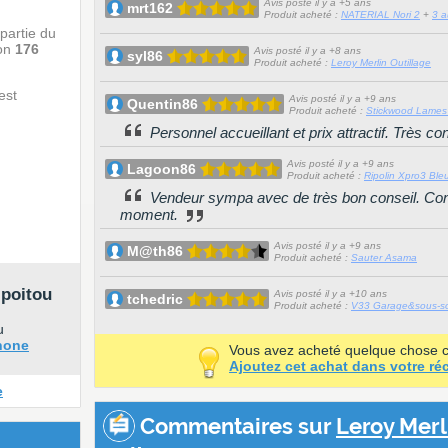
Avis posté il y a +5 ans
mrt162
Produit acheté :
NATERIAL Nori 2
+
3 a
partie du
ron
176
Avis posté il y a +8 ans
syl86
Produit acheté :
Leroy Merlin Outillage
est
Avis posté il y a +9 ans
Quentin86
Produit acheté :
Stickwood Lames
Personnel accueillant et prix attractif. Très co
Avis posté il y a +9 ans
Lagoon86
Produit acheté :
Ripolin Xpro3 Bl
Vendeur sympa avec de très bon conseil. Con
moment.
Avis posté il y a +9 ans
M@th86
Produit acheté :
Sauter Asama
-poitou
Avis posté il y a +10 ans
tchedric
Produit acheté :
V33 Garage&sous-so
u
phone
Vous avez acheté quelque chose 
Ajoutez cet achat dans votre réc
e
Commentaires sur
Leroy Merl