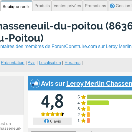
Produits
Ventes privées
Promotions
Gestion l
Boutique réelle
hasseneuil-du-poitou (8636
u-Poitou)
mentaires des membres
de ForumConstruire.com sur Leroy Merlin
:
Présentation
|
Avis
|
Localisation
|
Horaires
|
Avis sur
Leroy Merlin Chassen
4,8
5
4
3
2
1
6 avis
est un
hasseneuil-