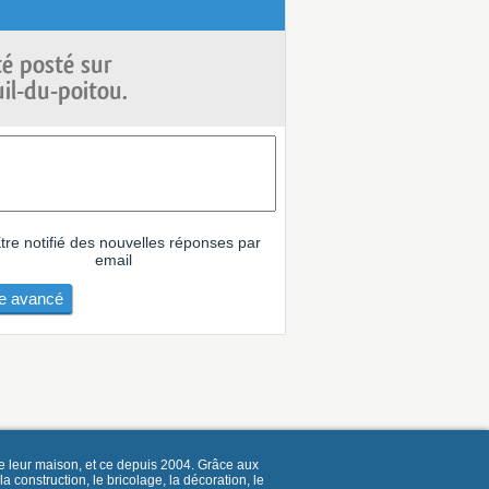
é posté sur
il-du-poitou.
tre notifié des nouvelles réponses par
email
 avancé
e leur maison, et ce depuis 2004. Grâce aux
construction, le bricolage, la décoration, le