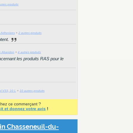
utres produits
 Adhesives
+
2 autres produits
ntent.
eu Abandon
+
4 autres produits
cernant les produits RAS pour le
l V33, 10 L
+
10 autres produits
chez ce commerçant ?
it et donnez votre avis
!
in Chasseneuil-du-