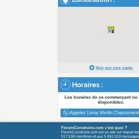
Voir sur une carte
Horaires :
Les horaires de ce commerçant ne
disponibles.
Appelez Leroy Merlin Chasseneuil
ForumConstruire.com c'est quoi ?
ForumConstruire.com est un site sur lequel l
517 636 membres et aux 5 992 019 messages post