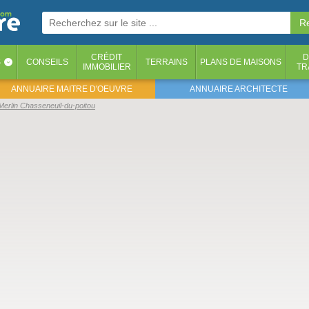
CRÉDIT
D
S
CONSEILS
TERRAINS
PLANS DE MAISONS
‹
IMMOBILIER
TR
ANNUAIRE MAITRE D'OEUVRE
ANNUAIRE ARCHITECTE
Merlin Chasseneuil-du-poitou