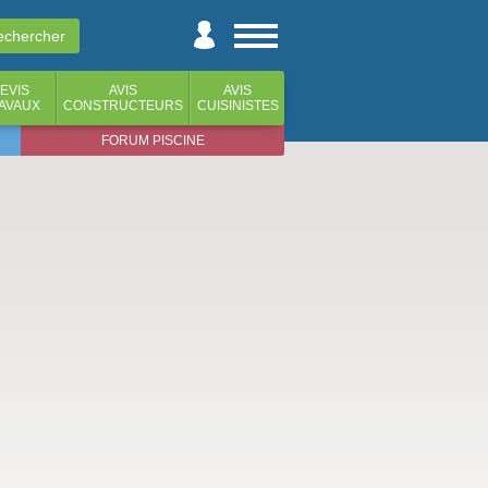
EVIS
AVIS
AVIS
AVAUX
CONSTRUCTEURS
CUISINISTES
FORUM PISCINE