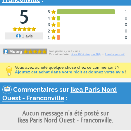
5
5
1
4
0
3
0
2
0
1 avis
1
0
Mobrg
Avis posté il y a +9 ans
Produit acheté :
Ikea Bibliotheque Billy
+
1 autre produit
Vous avez acheté quelque chose chez ce commerçant ?
Ajoutez cet achat dans votre récit et donnez votre avis
!
Commentaires sur
Ikea Paris Nord
Ouest - Franconville
:
Aucun message n'a été posté sur
Ikea Paris Nord Ouest - Franconville.