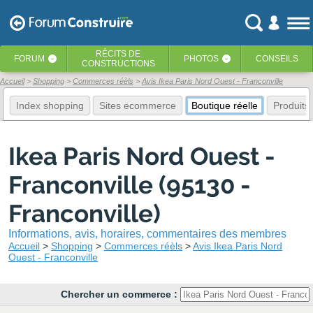
RÉCITS
DE
FORUM
PHOTOS
CONSEILS
‹
‹
CONSTRUCTIONS
Accueil
Shopping
Commerces réèls
Avis Ikea Paris Nord Ouest - Franconville
Index shopping
Sites ecommerce
Boutique réelle
Produits
Ikea Paris Nord Ouest -
Franconville (95130 -
Franconville)
Informations, avis, horaires, commentaires des membres
Accueil
Shopping
Commerces réèls
Avis Ikea Paris Nord
Ouest - Franconville
Chercher un commerce :