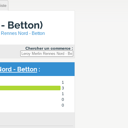
iste
- Betton)
 Rennes Nord - Betton
Chercher un commerce :
ord - Betton
:
1
3
1
0
0