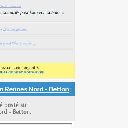
 Jardin Sorrento
ccueillir pour faire vos achats ...
+
11 autres produits
ture A Effet, Industrie ...
chez ce commerçant ?
it et donnez votre avis
!
in Rennes Nord - Betton
:
é posté sur
rd - Betton.