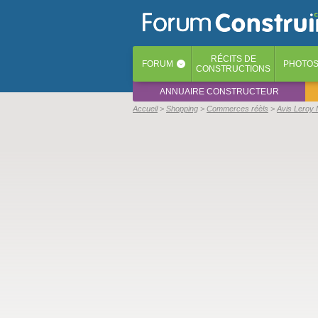
RÉCITS
DE
FORUM
PHOTO
‹
CONSTRUCTIONS
ANNUAIRE CONSTRUCTEUR
Accueil
Shopping
Commerces réèls
Avis Leroy 