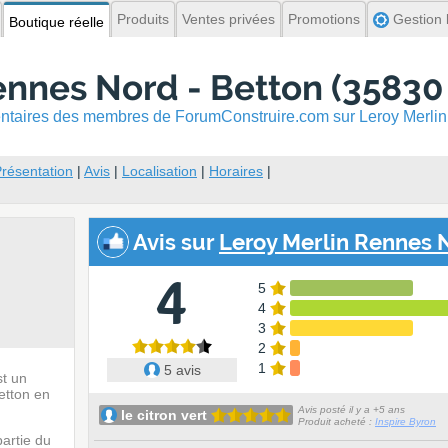
Produits
Ventes privées
Promotions
Gestion l
Boutique réelle
ennes Nord - Betton (35830 
mentaires des membres
de ForumConstruire.com sur Leroy Merlin
résentation
|
Avis
|
Localisation
|
Horaires
|
Avis sur
Leroy Merlin Rennes N
4
5
4
3
2
1
5 avis
t un
etton en
Avis posté il y a +5 ans
le citron vert
Produit acheté :
Inspire Byron
partie du