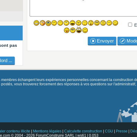
E
Envoyer
Mode
sont pas
rd ...
es membres échangent leurs expériences personnelles concernant la construction d
és, vous trouverez forcement des réponses à vos questions sur l'administratif, la 
ler contenu illicite
|
Mentions légales
|
Calculette construction
|
CGU
|
Presse
|
Déo
e.com © 2004 - 2026 ForumConstruire SARL | ws61 | 0.053