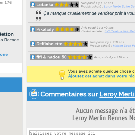
ron
176
Avis posté il y a +7 ans
Lotanka
Produit acheté :
Leroy Merlin Salon De
Ça manque cruellement de vendeur prêt à vous a
Avis posté il y a +9 ans
Pikalady
Produit acheté :
3v3 Peinture Noir Mat
Betton
non Rocade
Avis posté il y a +10 ans
Delflabelette
Produit acheté :
Maison Deco Pein
hone
fifi & nadou 50
Avis posté il y a +10 ans
Vous avez acheté quelque chose 
Ajoutez cet achat dans votre réc
Commentaires sur
Leroy Merl
Aucun message n'a ét
Leroy Merlin Rennes No