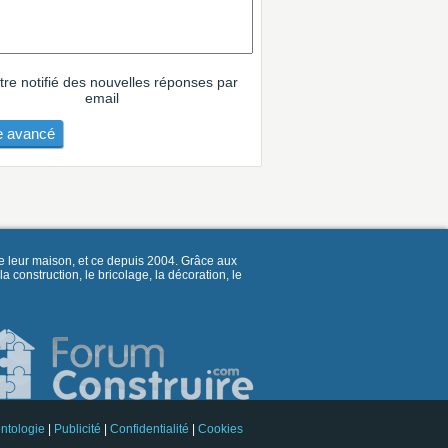
tre notifié des nouvelles réponses par
email
 avancé
e leur maison, et ce depuis 2004. Grâce aux
construction, le bricolage, la décoration, le
ntologie
|
Publicité
|
Confidentialité
|
Cookies