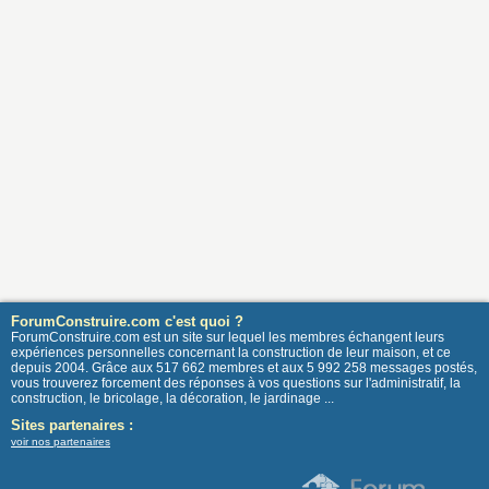
ForumConstruire.com c'est quoi ?
ForumConstruire.com est un site sur lequel les membres échangent leurs
expériences personnelles concernant la construction de leur maison, et ce
depuis 2004. Grâce aux 517 662 membres et aux 5 992 258 messages postés,
vous trouverez forcement des réponses à vos questions sur l'administratif, la
construction, le bricolage, la décoration, le jardinage ...
Sites partenaires :
voir nos partenaires