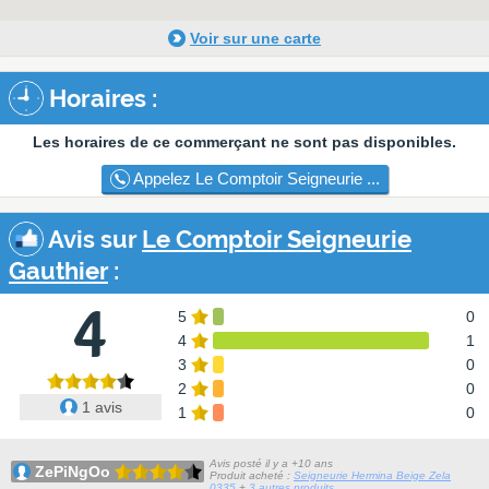
Voir sur une carte
Horaires :
Les horaires de ce commerçant ne sont pas disponibles.
Appelez Le Comptoir Seigneurie ...
Avis sur
Le Comptoir Seigneurie
Gauthier
:
4
5
0
4
1
3
0
2
0
1 avis
1
0
Avis posté il y a +10 ans
ZePiNgOo
Produit acheté :
Seigneurie Hermina Beige Zela
0335
+
3 autres produits