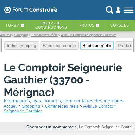
RÉCITS
DE
FORUM
PHOTOS
CONSEILS
‹
‹
CONSTRUCTIONS
Accueil
Shopping
Commerces réèls
Avis Le Comptoir Seigneurie Gauthier
Index shopping
Sites ecommerce
Boutique réelle
Produits
Le Comptoir Seigneurie
Gauthier (33700 -
Mérignac)
Informations, avis, horaires, commentaires des membres
Accueil
Shopping
Commerces réèls
Avis Le Comptoir
Seigneurie Gauthier
Chercher un commerce :