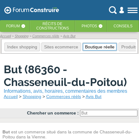
RÉCITS
DE
FORUM
PHOTOS
CONSEILS
‹
‹
CONSTRUCTIONS
Accueil
Shopping
Commerces réèls
Avis But
Index shopping
Sites ecommerce
Boutique réelle
Produits
But (86360 -
Chasseneuil-du-Poitou)
Informations, avis, horaires, commentaires des membres
Accueil
Shopping
Commerces réèls
Avis But
Chercher un commerce :
But
est un commerce situé dans la commune de Chasseneuil-du-
Poitou dans la Vienne.