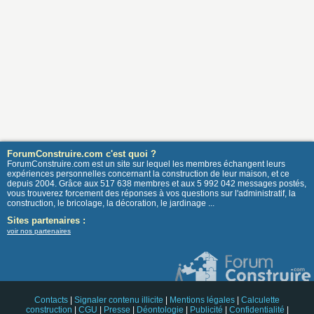
ForumConstruire.com c'est quoi ?
ForumConstruire.com est un site sur lequel les membres échangent leurs
expériences personnelles concernant la construction de leur maison, et ce
depuis 2004. Grâce aux 517 638 membres et aux 5 992 042 messages postés,
vous trouverez forcement des réponses à vos questions sur l'administratif, la
construction, le bricolage, la décoration, le jardinage ...
Sites partenaires :
voir nos partenaires
Contacts
|
Signaler contenu illicite
|
Mentions légales
|
Calculette
construction
|
CGU
|
Presse
|
Déontologie
|
Publicité
|
Confidentialité
|