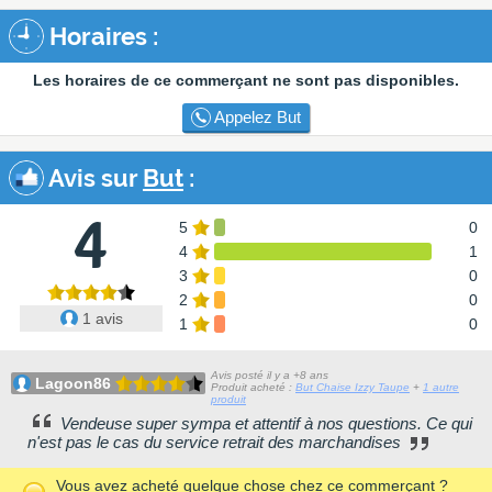
Horaires :
Les horaires de ce commerçant ne sont pas disponibles.
Appelez But
Avis sur
But
:
4
5
0
4
1
3
0
2
0
1 avis
1
0
Avis posté il y a +8 ans
Lagoon86
Produit acheté :
But Chaise Izzy Taupe
+
1 autre
produit
Vendeuse super sympa et attentif à nos questions. Ce qui
n'est pas le cas du service retrait des marchandises
Vous avez acheté quelque chose chez ce commerçant ?