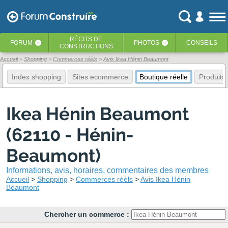
RÉCITS
DE
FORUM
PHOTOS
CONSEILS
‹
‹
CONSTRUCTIONS
Accueil
Shopping
Commerces réèls
Avis Ikea Hénin Beaumont
Index shopping
Sites ecommerce
Boutique réelle
Produits
Ikea Hénin Beaumont
(62110 - Hénin-
Beaumont)
Informations, avis, horaires, commentaires des membres
Accueil
Shopping
Commerces réèls
Avis Ikea Hénin
Beaumont
Chercher un commerce :