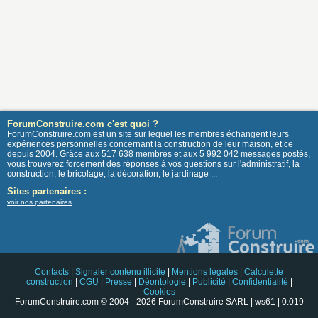
ForumConstruire.com c'est quoi ?
ForumConstruire.com est un site sur lequel les membres échangent leurs
expériences personnelles concernant la construction de leur maison, et ce
depuis 2004. Grâce aux 517 638 membres et aux 5 992 042 messages postés,
vous trouverez forcement des réponses à vos questions sur l'administratif, la
construction, le bricolage, la décoration, le jardinage ...
Sites partenaires :
voir nos partenaires
Contacts
|
Signaler contenu illicite
|
Mentions légales
|
Calculette
construction
|
CGU
|
Presse
|
Déontologie
|
Publicité
|
Confidentialité
|
Cookies
ForumConstruire.com © 2004 - 2026 ForumConstruire SARL | ws61 | 0.019