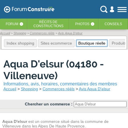
RÉCITS
DE
FORUM
PHOTOS
CONSEILS
‹
‹
CONSTRUCTIONS
Accueil
Shopping
Commerces réèls
Avis Aqua D'elsur
Index shopping
Sites ecommerce
Boutique réelle
Produits
Aqua D'elsur (04180 -
Villeneuve)
Informations, avis, horaires, commentaires des membres
Accueil
Shopping
Commerces réèls
Avis Aqua D'elsur
Chercher un commerce :
Aqua D'elsur
est un commerce situé dans la commune de
Villeneuve dans les Alpes De Haute Provence.