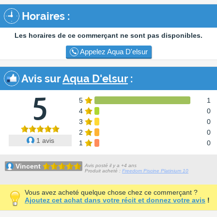
Horaires :
Les horaires de ce commerçant ne sont pas disponibles.
Appelez Aqua D'elsur
Avis sur
Aqua D'elsur
:
5
5
1
4
0
3
0
2
0
1 avis
1
0
Vincent
Avis posté il y a +4 ans
Produit acheté :
Freedom Piscine Platinium 10
Vous avez acheté quelque chose chez ce commerçant ?
Ajoutez cet achat dans votre récit et donnez votre avis
!