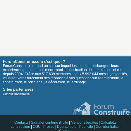
ForumConstruire.com c'est quoi ?
ForumConstruire.com est un site sur lequel les membres échangent leurs
expériences personnelles concernant la construction de leur maison, et ce
depuis 2004. Grâce aux 517 639 membres et aux 5 992 044 messages postés,
vous trouverez forcement des réponses à vos questions sur l'administratif, la
construction, le bricolage, la décoration, le jardinage ...
Sites partenaires :
voir nos partenaires
Contacts
|
Signaler contenu illicite
|
Mentions légales
|
Calculette
construction
|
CGU
|
Presse
|
Déontologie
|
Publicité
|
Confidentialité
|
Cookies