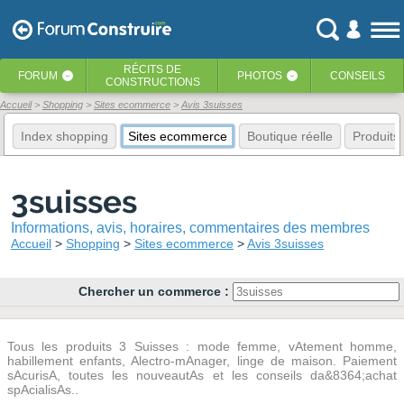
RÉCITS
DE
FORUM
PHOTOS
CONSEILS
‹
‹
CONSTRUCTIONS
Accueil
Shopping
Sites ecommerce
Avis 3suisses
Index shopping
Sites ecommerce
Boutique réelle
Produits
3suisses
Informations, avis, horaires, commentaires des membres
Accueil
Shopping
Sites ecommerce
Avis 3suisses
Chercher un commerce :
Tous les produits 3 Suisses : mode femme, vAtement homme,
habillement enfants, Alectro-mAnager, linge de maison. Paiement
sAcurisA, toutes les nouveautAs et les conseils da&8364;achat
spAcialisAs..