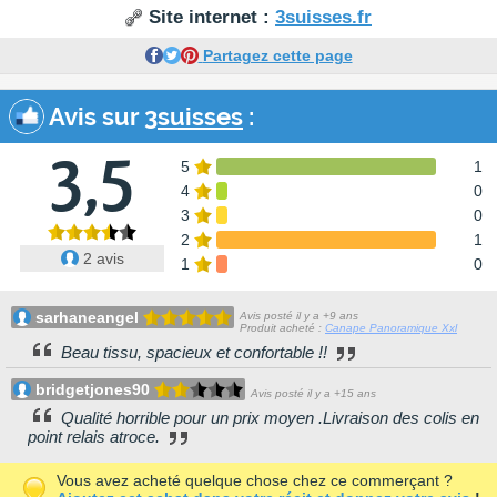
Site internet :
3suisses.fr
Partagez cette page
Avis sur
3suisses
:
3,5
5
1
4
0
3
0
2
1
2 avis
1
0
sarhaneangel
Avis posté il y a +9 ans
Produit acheté :
Canape Panoramique Xxl
Beau tissu, spacieux et confortable !!
bridgetjones90
Avis posté il y a +15 ans
Qualité horrible pour un prix moyen .Livraison des colis en
point relais atroce.
Vous avez acheté quelque chose chez ce commerçant ?