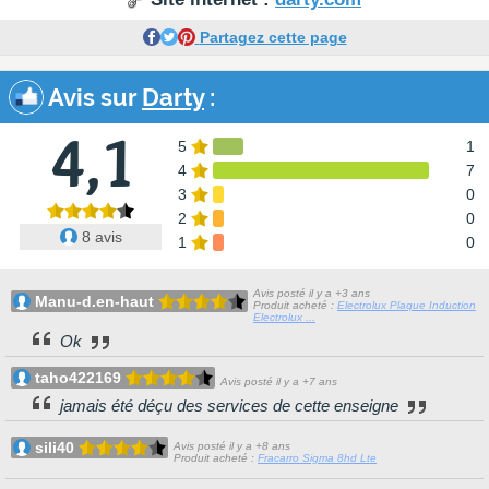
Partagez cette page
Avis sur
Darty
:
4,1
5
1
4
7
3
0
2
0
8 avis
1
0
Avis posté il y a +3 ans
Manu-d.en-haut
Produit acheté :
Electrolux Plaque Induction
Electrolux ...
Ok
taho422169
Avis posté il y a +7 ans
jamais été déçu des services de cette enseigne
sili40
Avis posté il y a +8 ans
Produit acheté :
Fracarro Sigma 8hd Lte