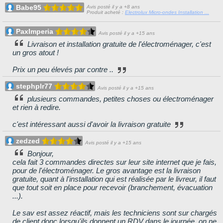
Babe95
Avis posté il y a +8 ans
Produit acheté :
Electrolux Micro-ondes Installation ...
PaxImperia
Avis posté il y a +15 ans
Livraison et installation gratuite de l'électroménager, c'est
un gros atout !
Prix un peu élevés par contre ..
stephplr77
Avis posté il y a +15 ans
plusieurs commandes, petites choses ou électroménager
et rien à redire.
c'est intéressant aussi d'avoir la livraison gratuite
zedzed
Avis posté il y a +15 ans
Bonjour,
cela fait 3 commandes directes sur leur site internet que je fais,
pour de l'électroménager. Le gros avantage est la livraison
gratuite, quant à l'installation qui est réalisée par le livreur, il faut
que tout soit en place pour recevoir (branchement, évacuation
...).
Le sav est assez réactif, mais les techniciens sont sur chargés
de client donc lorsqu'ils donnent un RDV dans le journée, on ne