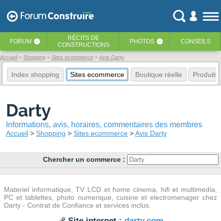
RÉCITS
DE
FORUM
PHOTOS
CONSEILS
‹
‹
CONSTRUCTIONS
Accueil
Shopping
Sites ecommerce
Avis Darty
Index shopping
Sites ecommerce
Boutique réelle
Produits
Darty
Informations, avis, horaires, commentaires des membres
Accueil
Shopping
Sites ecommerce
Avis Darty
Chercher un commerce :
Materiel informatique, TV LCD et home cinema, hifi et multimedia,
PC et tablettes, photo numerique, cuisine et electromenager chez
Darty - Contrat de Confiance et services inclus.
Site internet :
darty.com