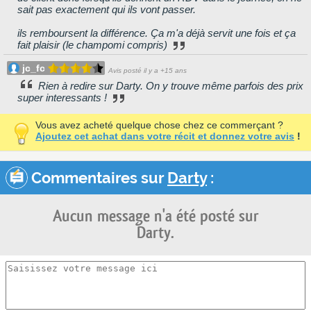
sait pas exactement qui ils vont passer.
ils remboursent la différence. Ça m'a déjà servit une fois et ça
fait plaisir (le champomi compris)
jc_fc
Avis posté il y a +15 ans
Rien à redire sur Darty. On y trouve même parfois des prix
super interessants !
Vous avez acheté quelque chose chez ce commerçant ?
Ajoutez cet achat dans votre récit et donnez votre avis
!
Commentaires sur
Darty
:
Aucun message n'a été posté sur
Darty.