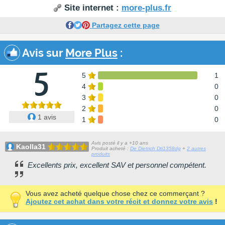
Site internet :
more-plus.fr
Partagez cette page
Avis sur
More Plus
:
5
5
1
4
0
3
0
2
0
1 avis
1
0
Avis posté il y a +10 ans
Kaolla31
Produit acheté :
De Dietrich Dti1358dg
+
2 autres
produits
Excellents prix, excellent SAV et personnel compétent.
Vous avez acheté quelque chose chez ce commerçant ?
Ajoutez cet achat dans votre récit et donnez votre avis
!