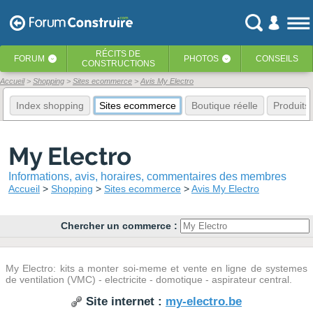
RÉCITS
DE
FORUM
PHOTOS
CONSEILS
‹
‹
CONSTRUCTIONS
Accueil
Shopping
Sites ecommerce
Avis My Electro
Index shopping
Sites ecommerce
Boutique réelle
Produits
My Electro
Informations, avis, horaires, commentaires des membres
Accueil
Shopping
Sites ecommerce
Avis My Electro
Chercher un commerce :
My Electro: kits a monter soi-meme et vente en ligne de systemes
de ventilation (VMC) - electricite - domotique - aspirateur central.
Site internet :
my-electro.be