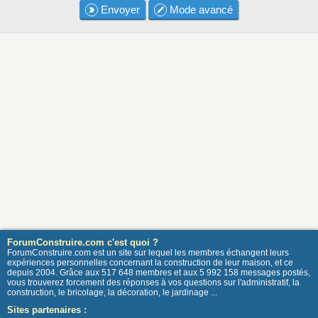
Envoyer
Mode avancé
ForumConstruire.com c'est quoi ?
ForumConstruire.com est un site sur lequel les membres échangent leurs
expériences personnelles concernant la construction de leur maison, et ce
depuis 2004. Grâce aux 517 648 membres et aux 5 992 158 messages postés,
vous trouverez forcement des réponses à vos questions sur l'administratif, la
construction, le bricolage, la décoration, le jardinage ...
Sites partenaires :