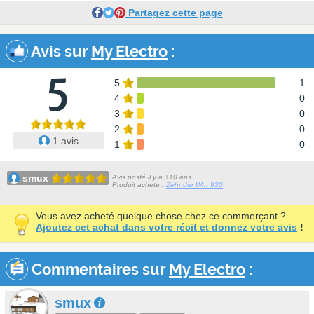
Partagez cette page
Avis sur
My Electro
:
5
5
1
4
0
3
0
2
0
1 avis
1
0
smux
Avis posté il y a +10 ans
Produit acheté :
Zehnder Whr 930
Vous avez acheté quelque chose chez ce commerçant ?
Ajoutez cet achat dans votre récit et donnez votre avis
!
Commentaires sur
My Electro
:
smux