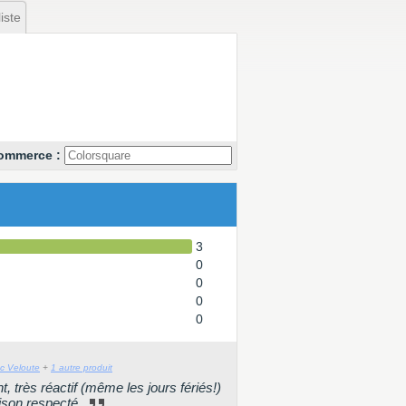
iste
commerce :
3
0
0
0
0
c Veloute
+
1 autre produit
 très réactif (même les jours fériés!)
aison respecté.