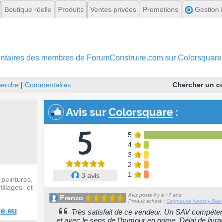
Boutique réelle
Produits
Ventes privées
Promotions
Gestion l
mentaires des membres
de ForumConstruire.com sur Colorsquare
erche
|
Commentaires
Chercher un 
Avis sur
Colorsquare
:
5
5
4
3
2
1
3 avis
peintures,
illages et
Avis posté il y a +7 ans
Franzo
Produit acheté :
Seigneurie Neosoy Blan
e.eu
Très satisfait de ce vendeur. Un SAV compétent,
et avec le sens de l'humour en prime. Délai de livr