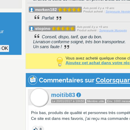
Avis posté il y a +9 ans
morken182
Produit acheté :
Seigneurie Hermi
Parfait
Avis posté il y a +9 ans
stopino
ur
Produit acheté :
Seigneurie Muroprim
Conseil, dispo, tarif, que du bon.
Livraison conforme soigné, trés bon transporteur.
Un sans faute !
OK
Vous avez acheté quelque chose 
Ajoutez cet achat dans votre réc
Commentaires sur
Colorsqua
moitib83
Le 20/01/2017 à 10h50
Membre utile
Env. 1000 mess
Prix bas, produits de qualité et personnes très compé
Ce site est dans mes favoris, j'ai reçu ma commande
0