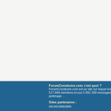
ForumConstruire.com c'est quoi ?
ForumConstruire.com est un site sur lequel l
517 668 membres et aux 5 992 289 messages post
jardinage ...
Sites partenaires :
voir nos partenaires