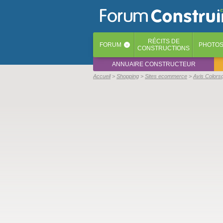
RÉCITS
DE
FORUM
PHOTO
‹
CONSTRUCTIONS
ANNUAIRE CONSTRUCTEUR
Accueil
Shopping
Sites ecommerce
Avis Colors