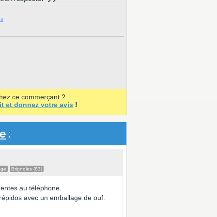
na
chez ce commerçant ?
it et donnez votre avis
!
re
:
age
Brignoles (83)
tentes au téléphone.
 répidos avec un emballage de ouf.