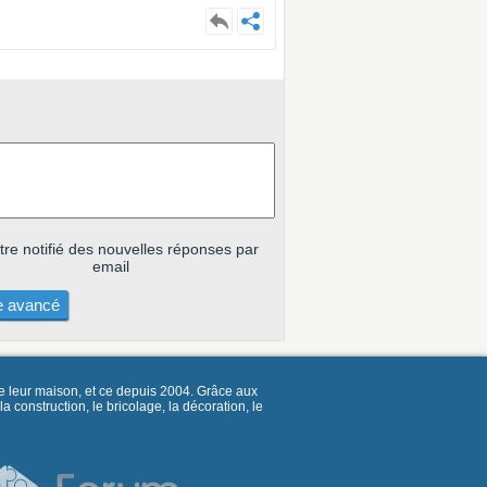
tre notifié des nouvelles réponses par
email
 avancé
e leur maison, et ce depuis 2004. Grâce aux
construction, le bricolage, la décoration, le