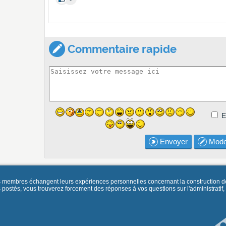
Commentaire rapide
E
Envoyer
Mode
es membres échangent leurs expériences personnelles concernant la construction d
és, vous trouverez forcement des réponses à vos questions sur l'administratif, la 