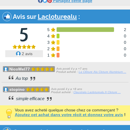
Partagez cette page
Avis sur
Lacloturealu
:
5
5
2
4
0
3
0
2
0
2 avis
1
0
NicoMel77
Avis posté il y a +7 ans
Produit acheté :
La Clôture Alu Cloture Aluminium ...
Au top
stopino
Avis posté il y a +8 ans
Produit acheté :
Claustralu Lacloturealu.fr Cloture ...
simple efficace
Vous avez acheté quelque chose chez ce commerçant ?
Ajoutez cet achat dans votre récit et donnez votre avis
!