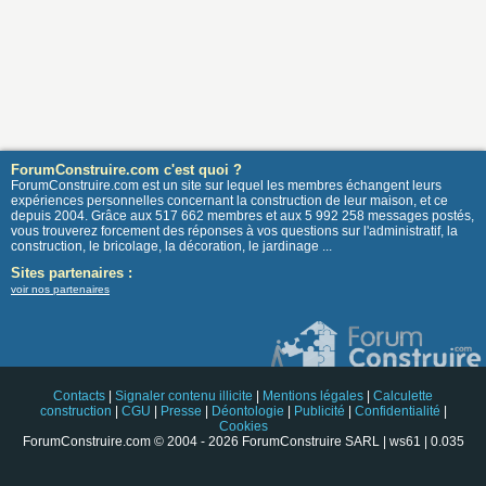
ForumConstruire.com c'est quoi ?
ForumConstruire.com est un site sur lequel les membres échangent leurs
expériences personnelles concernant la construction de leur maison, et ce
depuis 2004. Grâce aux 517 662 membres et aux 5 992 258 messages postés,
vous trouverez forcement des réponses à vos questions sur l'administratif, la
construction, le bricolage, la décoration, le jardinage ...
Sites partenaires :
voir nos partenaires
Contacts
|
Signaler contenu illicite
|
Mentions légales
|
Calculette
construction
|
CGU
|
Presse
|
Déontologie
|
Publicité
|
Confidentialité
|
Cookies
ForumConstruire.com © 2004 - 2026 ForumConstruire SARL | ws61 | 0.035