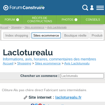
RÉCITS
DE
FORUM
PHOTOS
CONSEILS
‹
‹
CONSTRUCTIONS
Accueil
Shopping
Sites ecommerce
Avis Lacloturealu
Index shopping
Sites ecommerce
Boutique réelle
Produits
Lacloturealu
Informations, avis, horaires, commentaires des membres
Accueil
Shopping
Sites ecommerce
Avis Lacloturealu
Chercher un commerce :
Clôture Alu pas chère direct Fabricant sans intermédiaire.
Site internet :
lacloturealu.fr