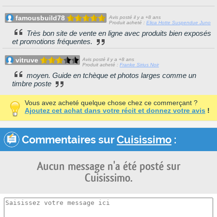
famousbuild78
Avis posté il y a +8 ans
Produit acheté :
Elica Hotte Suspendue Juno
Très bon site de vente en ligne avec produits bien exposés
et promotions fréquentes.
vitruve
Avis posté il y a +8 ans
Produit acheté :
Franke Sirius Noir
moyen. Guide en tchèque et photos larges comme un
timbre poste
Vous avez acheté quelque chose chez ce commerçant ?
Ajoutez cet achat dans votre récit et donnez votre avis
!
Commentaires sur
Cuisissimo
:
Aucun message n'a été posté sur
Cuisissimo.