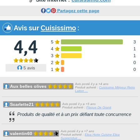
Partagez cette page
Avis sur
Cuisissimo
:
4,4
5
3
4
1
3
1
2
0
5 avis
1
0
Avis posté il y a +4 ans
Aux belles olives
Produit acheté :
Cuisissimo Mitigeur Retro
Laiton ...
Scarlette21
Avis posté il y a +5 ans
Produit acheté :
Plaque De Granit
Produits de qualité et à un prix défiant toute concurrence
Avis posté il y a +7 ans
valentin60
Produit acheté :
Elica Hotte Cuisine Elica
Suspendue ...