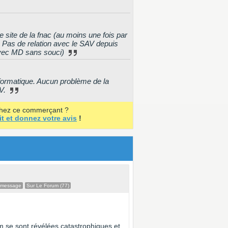
e site de la fnac (au moins une fois par
s. Pas de relation avec le SAV depuis
 avec MD sans souci)
informatique. Aucun problème de la
AV.
chez ce commerçant ?
it et donnez votre avis
!
 message
Sur Le Forum (77)
m se sont révélées catastrophiques et