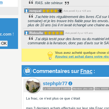
om
RAS. site sérieux
rorqual
Avis posté il y a +15 ans
J'achète très régulièrement des livres /Cd sur l
semaine) et je les trouve très fiable pour les envoi
plus de 10 ans (où il m'avait échangé une chaine
Ridculle
Avis posté il y a +15 ans
ac.com
!
J'ai déjà testé pour des livres ou du matériel 
commande à la livraison, donc pas d'avis sur le S
OK
Vous avez acheté quelque chose 
Ajoutez cet achat dans votre réc
Commentaires sur
Fnac
:
stephplr77
Le 09/01/2016 à 09h59
Membre ultra utile
Env. 40000
La fnac, ce n'est plus ce que c'était
mes 3 derniers achats effectués sur leur site Fnac.co