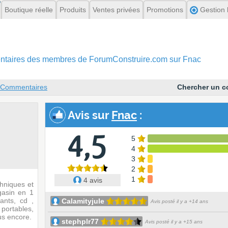
Boutique réelle
Produits
Ventes privées
Promotions
Gestion l
mentaires des membres
de ForumConstruire.com sur Fnac
Commentaires
Chercher un 
Avis sur
Fnac
:
4,5
5
4
3
2
1
4 avis
chniques et
gasin en 1
ants, cd ,
Calamityjule
Avis posté il y a +14 ans
portables,
us encore.
stephplr77
Avis posté il y a +15 ans