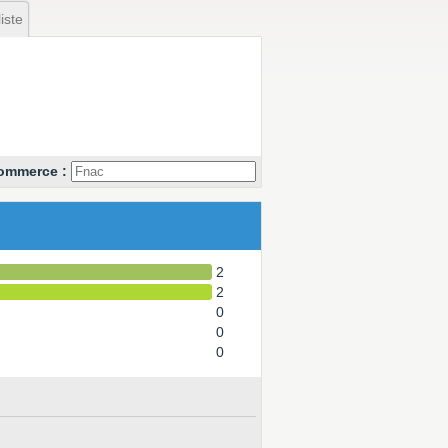
iste
commerce :
2
2
0
0
0