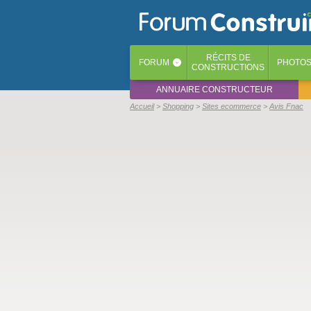
RÉCITS
DE
FORUM
PHOTO
‹
CONSTRUCTIONS
ANNUAIRE CONSTRUCTEUR
Accueil
Shopping
Sites ecommerce
Avis Fnac