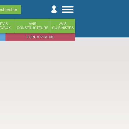
EVIS
AVIS
AVIS
AVAUX
CONSTRUCTEURS
CUISINISTES
FORUM PISCINE