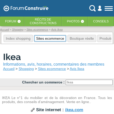
RÉCITS
DE
FORUM
PHOTOS
CONSEILS
‹
‹
CONSTRUCTIONS
Accueil
Shopping
Sites ecommerce
Avis Ikea
Index shopping
Sites ecommerce
Boutique réelle
Produits
Ikea
Informations, avis, horaires, commentaires des membres
Accueil
Shopping
Sites ecommerce
Avis Ikea
Chercher un commerce :
IKEA Le n°1 du mobilier et de la décoration en France. Tous les
produits, des conseils d'aménagement. Vente en ligne..
Site internet :
ikea.com