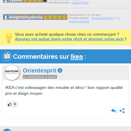
Produit acheté :
Cadre Photo
Avis posté il y a +6 ans
knightofcydonia
Produit acheté :
Ikea Godmorgon
+
2
autres produits
Vous avez acheté quelque chose chez ce commerçant ?
Ajoutez cet achat dans votre récit et donnez votre avis
!
Commentaires sur
Ikea
:
Orientesprit
Le 29/09/2024 à 12h10
IKEA c'est volkswagen des meuble et déco ! bon rapport qualité
prix et disign moyen
0