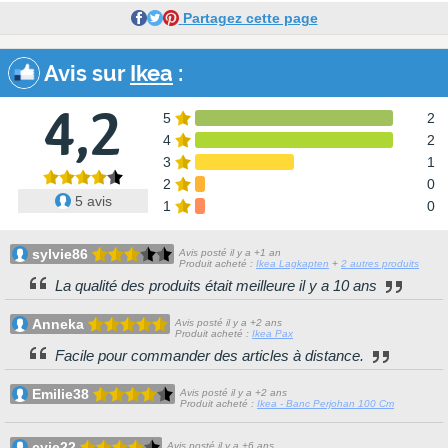
Partagez cette page
Avis sur
Ikea
:
4,2
5
2
4
2
3
1
2
0
5 avis
1
0
sylvie86
Avis posté il y a +1 an
Produit acheté :
Ikea Lagkapten
+
2 autres produits
La qualité des produits était meilleure il y a 10 ans
Anneka
Avis posté il y a +2 ans
Produit acheté :
Ikea Pax
Facile pour commander des articles à distance.
Emilie38
Avis posté il y a +2 ans
Produit acheté :
Ikea - Banc Perjohan 100 Cm
cyje22
Avis posté il y a +6 ans