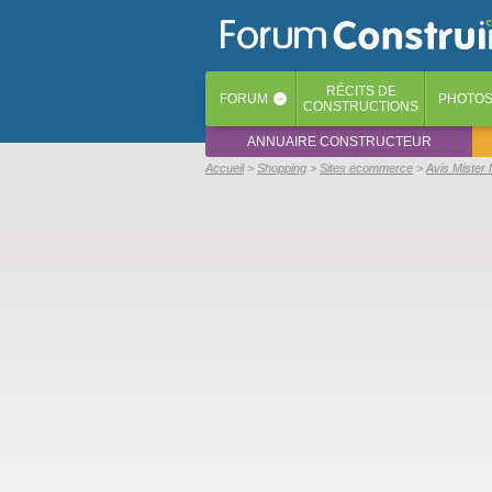
RÉCITS
DE
FORUM
PHOTO
‹
CONSTRUCTIONS
ANNUAIRE CONSTRUCTEUR
Accueil
Shopping
Sites ecommerce
Avis Mister 