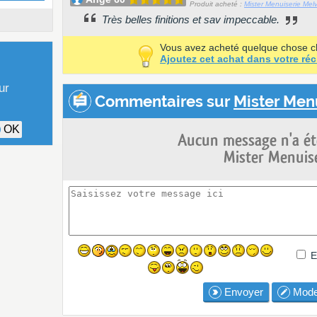
Produit acheté :
Mister Menuiserie Melvi
Très belles finitions et sav impeccable.
Vous avez acheté quelque chose 
Ajoutez cet achat dans votre réc
ur
Commentaires sur
Mister Men
!
OK
Aucun message n'a ét
Mister Menuise
E
Envoyer
Mode