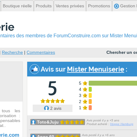
Boutique réelle
Produits
Ventes privées
Promotions
Gestion l
rie
mentaires des membres
de ForumConstruire.com sur Mister Menui
|
Recherche
|
Commentaires
Chercher un 
Avis sur
Mister Menuiserie
:
5
5
4
3
2
1
2 avis
 tous les
risation :
ispensables
Avis posté il y a +5 ans
Toto&Juju
Produit acheté :
Hoppe Hamburg
at..
erie.com
Avis posté il y a +6 ans
Ange 60