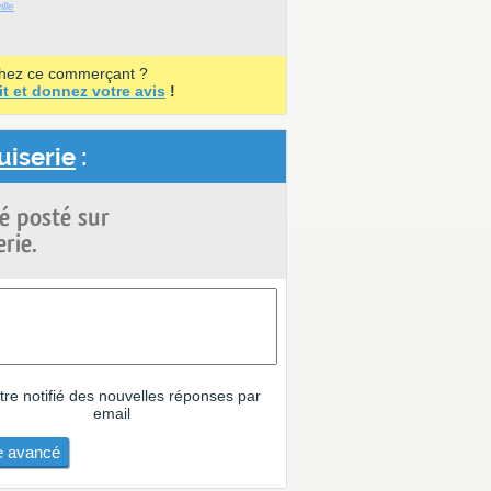
lle
chez ce commerçant ?
it et donnez votre avis
!
uiserie
:
é posté sur
rie.
tre notifié des nouvelles réponses par
email
 avancé