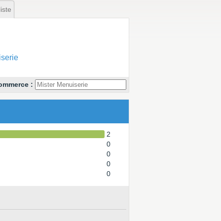
iste
serie
commerce :
2
0
0
0
0