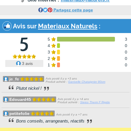
Partagez cette page
Avis sur
Materiaux Naturels
:
5
5
3
4
0
3
0
2
0
3 avis
1
0
jc_fc
Avis posté il y a +3 ans
Produit acheté :
Ganivelle Chataignier 80cm
Plutot nickel !
Edouard45
Avis posté il y a +4 ans
Produit acheté :
Steico Therm F Rigide
petitefolie
Avis posté il y a +7 ans
Bons conseils, arrangeants, réactifs