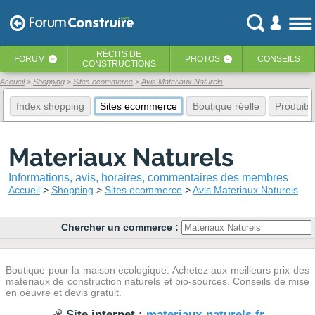
RÉCITS
DE
FORUM
PHOTOS
CONSEILS
‹
‹
CONSTRUCTIONS
Accueil
Shopping
Sites ecommerce
Avis Materiaux Naturels
Index shopping
Sites ecommerce
Boutique réelle
Produits
Materiaux Naturels
Informations, avis, horaires, commentaires des membres
Accueil
Shopping
Sites ecommerce
Avis Materiaux Naturels
Chercher un commerce :
Boutique pour la maison ecologique. Achetez aux meilleurs prix des
materiaux de construction naturels et bio-sources. Conseils de mise
en oeuvre et devis gratuit.
Site internet :
materiaux-naturels.fr