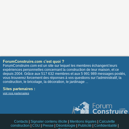
ForumConstruire.com c'est quoi ?
ForumConstruire.com est un site sur lequel les membres échangent leurs
expériences personnelles concernant la construction de leur maison, et ce
depuis 2004. Grâce aux 517 632 membres et aux 5 991 989 messages postés,
vous trouverez forcement des réponses à vos questions sur l'administratif, la
construction, le bricolage, la décoration, le jardinage ...
Sites partenaires :
voir nos partenaires
Contacts
|
Signaler contenu illicite
|
Mentions légales
|
Calculette
construction
|
CGU
|
Presse
|
Déontologie
|
Publicité
|
Confidentialité
|