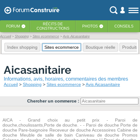
RÉCITS
DE
FORUM
PHOTOS
CONSEILS
‹
‹
CONSTRUCTIONS
Accueil
Shopping
Sites ecommerce
Avis Aicasanitaire
Index shopping
Sites ecommerce
Boutique réelle
Produits
Aicasanitaire
Informations, avis, horaires, commentaires des membres
Accueil
Shopping
Sites ecommerce
Avis Aicasanitaire
Chercher un commerce :
AICA - Grand choix au petit prix - Paroi de
douche,choulissants,Porte de douche. - - Paroi de douche Porte de
douche Pare-baignoire Receveur de douche Accessoires Cabine de
douche Meuble de salle de bain Caniveau de douche Promos