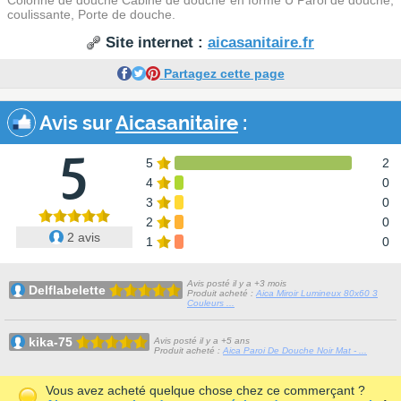
Colonne de douche Cabine de douche en forme U Paroi de douche,
coulissante, Porte de douche.
Site internet :
aicasanitaire.fr
Partagez cette page
Avis sur
Aicasanitaire
:
5
5
2
4
0
3
0
2
0
2 avis
1
0
Avis posté il y a +3 mois
Delflabelette
Produit acheté :
Aica Miroir Lumineux 80x60 3
Couleurs ...
kika-75
Avis posté il y a +5 ans
Produit acheté :
Aica Paroi De Douche Noir Mat - ...
Vous avez acheté quelque chose chez ce commerçant ?