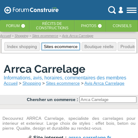
RÉCITS
DE
FORUM
PHOTOS
CONSEILS
‹
‹
CONSTRUCTIONS
Accueil
Shopping
Sites ecommerce
Avis Arrca Carrelage
Index shopping
Sites ecommerce
Boutique réelle
Produits
Arrca Carrelage
Informations, avis, horaires, commentaires des membres
Accueil
Shopping
Sites ecommerce
Avis Arrca Carrelage
Chercher un commerce :
Decouvrez ARRCA Carrelage, specialiste des carrelages pour
interieur et exterieur. Large choix de styles : effet bois, beton ou
pierre. Qualite, design et durabilite au rendez-vous.
Site internet :
arrca-carrelage.fr