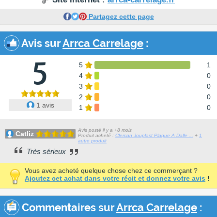
Partagez cette page
Avis sur
Arrca Carrelage
:
5
5
1
4
0
3
0
2
0
1 avis
1
0
Avis posté il y a +8 mois
Catliz
Produit acheté :
Cleman Jouplast Plaque A Dalle ...
+
1
autre produit
Très sérieux
Vous avez acheté quelque chose chez ce commerçant ?
Ajoutez cet achat dans votre récit et donnez votre avis
!
Commentaires sur
Arrca Carrelage
: