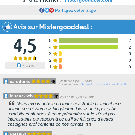
Partagez cette page
Avis sur
Mistergooddeal
:
4,5
5
2
4
2
3
0
2
0
4 avis
1
0
carodoms
Avis posté il y a +10 ans
Produit acheté :
Sauter Four Encastrable Sfp930x
louane-bzh
Avis posté il y a +12 ans
Nous avons acheté un four encastrable brandt et une
plaque de cuisson gaz kingdhome.Livraison impeccable
,produits conformes à ceux présentés sur le site et prix
intéressants par rapport à ce qu'il se fait chez d'autres
enseignes bref contents de nos achats
Nalah69