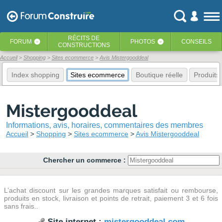
RÉCITS
DE
FORUM
PHOTOS
CONSEILS
‹
‹
CONSTRUCTIONS
Accueil
Shopping
Sites ecommerce
Avis Mistergooddeal
Index shopping
Sites ecommerce
Boutique réelle
Produits
Mistergooddeal
Informations, avis, horaires, commentaires des membres
Accueil
Shopping
Sites ecommerce
Avis Mistergooddeal
Chercher un commerce :
L’achat discount sur les grandes marques satisfait ou rembourse,
produits en stock, livraison et points de retrait, paiement 3 et 6 fois
sans frais..
Site internet :
mistergooddeal.com