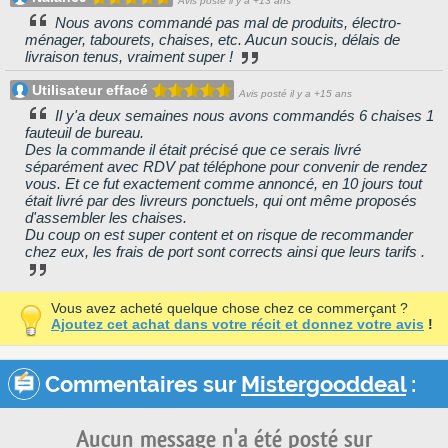
Avis posté il y a +13 ans
Nous avons commandé pas mal de produits, électro-
ménager, tabourets, chaises, etc. Aucun soucis, délais de
livraison tenus, vraiment super !
Utilisateur effacé
Avis posté il y a +15 ans
Il y'a deux semaines nous avons commandés 6 chaises 1
fauteuil de bureau.
Des la commande il était précisé que ce serais livré
séparément avec RDV pat téléphone pour convenir de rendez
vous. Et ce fut exactement comme annoncé, en 10 jours tout
était livré par des livreurs ponctuels, qui ont même proposés
d'assembler les chaises.
Du coup on est super content et on risque de recommander
chez eux, les frais de port sont corrects ainsi que leurs tarifs .
Vous avez acheté quelque chose chez ce commerçant ?
Ajoutez cet achat dans votre récit et donnez votre avis
!
Commentaires sur
Mistergooddeal
:
Aucun message n'a été posté sur