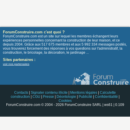
ForumConstruire.com c'est quoi ?
ForumConstruire.com est un site sur lequel les membres échangent leurs
expériences personnelles concernant la construction de leur maison, et ce
depuis 2004. Grâce aux 517 675 membres et aux 5 992 334 messages postés,
vous trouverez forcement des réponses à vos questions sur l'administratif, la
construction, le bricolage, la décoration, le jardinage ...
Sites partenaires :
voir nos partenaires
Contacts
|
Signaler contenu illicite
|
Mentions légales
|
Calculette
construction
|
CGU
|
Presse
|
Déontologie
|
Publicité
|
Confidentialité
|
Cookies
ForumConstruire.com © 2004 - 2026 ForumConstruire SARL | ws61 | 0.109