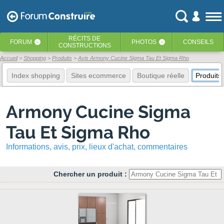
RÉCITS
DE
FORUM
PHOTOS
CONSEILS
‹
‹
CONSTRUCTIONS
Accueil
Shopping
Produits
Avis Armony Cucine Sigma Tau Et Sigma Rho
Index shopping
Sites ecommerce
Boutique réelle
Produits
Armony Cucine Sigma
Tau Et Sigma Rho
Informations, avis, prix, lieux d'achat, commentaires
Chercher un produit :