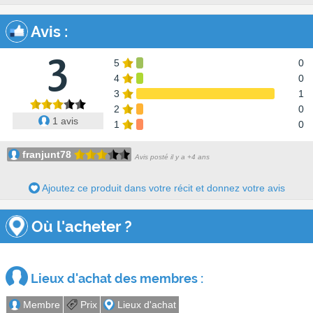
Avis
:
3
5
0
4
0
3
1
2
0
1 avis
1
0
franjunt78
Avis posté il y a +4 ans
Ajoutez ce produit dans votre récit et donnez votre avis
Où l'acheter ?
Lieux d'achat des membres :
Membre
Prix
Lieux d'achat