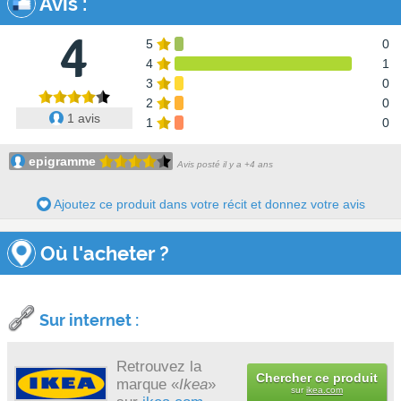
Avis
:
4
5
0
4
1
3
0
2
0
1 avis
1
0
epigramme
Avis posté il y a +4 ans
Ajoutez ce produit dans votre récit et donnez votre avis
Où l'acheter ?
Sur internet :
Retrouvez la
Chercher ce produit
marque «
Ikea
»
sur
ikea.com