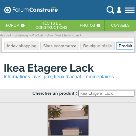
RÉCITS
DE
FORUM
PHOTOS
CONSEILS
‹
‹
CONSTRUCTIONS
Accueil
Shopping
Produits
Avis Ikea Etagere Lack
Index shopping
Sites ecommerce
Boutique réelle
Produits
Ikea Etagere Lack
Informations, avis, prix, lieux d'achat, commentaires
Chercher un produit :