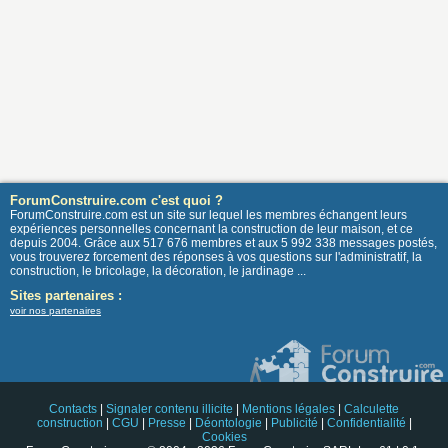
ForumConstruire.com c'est quoi ?
ForumConstruire.com est un site sur lequel les membres échangent leurs
expériences personnelles concernant la construction de leur maison, et ce
depuis 2004. Grâce aux 517 676 membres et aux 5 992 338 messages postés,
vous trouverez forcement des réponses à vos questions sur l'administratif, la
construction, le bricolage, la décoration, le jardinage ...
Sites partenaires :
voir nos partenaires
Contacts
|
Signaler contenu illicite
|
Mentions légales
|
Calculette
construction
|
CGU
|
Presse
|
Déontologie
|
Publicité
|
Confidentialité
|
Cookies