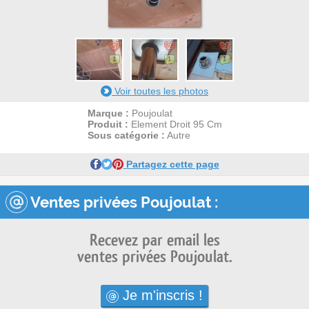
5
2
2
1
1
1
Voir toutes les photos
Marque :
Poujoulat
Produit :
Element Droit 95 Cm
Sous catégorie :
Autre
Partagez cette page
Ventes privées Poujoulat :
Recevez par email les
ventes privées Poujoulat.
Je m'inscris !