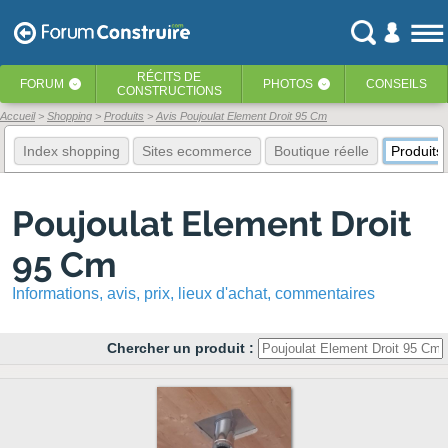
RÉCITS
DE
FORUM
PHOTOS
CONSEILS
‹
‹
CONSTRUCTIONS
Accueil
Shopping
Produits
Avis Poujoulat Element Droit 95 Cm
Index shopping
Sites ecommerce
Boutique réelle
Produits
Poujoulat Element Droit
95 Cm
Informations, avis, prix, lieux d'achat, commentaires
Chercher un produit :