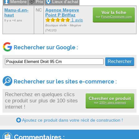
Membre
Prix
Lieux d'achat
Manu-d.en-
NC
Agence Megeve
Voir la fiche
haut
Point P Briffaz
sur
ForumConstruire.com
1 avis
Il y a +4 ans
Boutique réelle - Megève
(74120)
Rechercher sur Google :
Rechercher sur les sites e-commerce :
Recherchez en quelques clics
Chercher ce produit
ce produit sur plus de 100 sites
sur
100+ sites internet
internet !
Ajoutez ce produit dans votre récit de construction !
Commentaires :