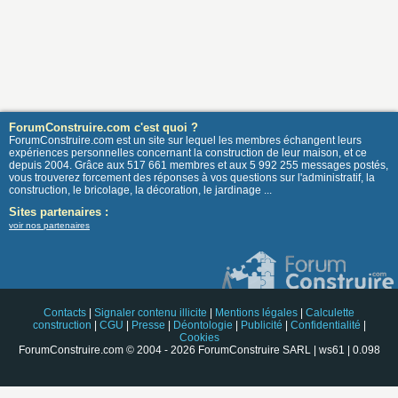
ForumConstruire.com c'est quoi ?
ForumConstruire.com est un site sur lequel les membres échangent leurs
expériences personnelles concernant la construction de leur maison, et ce
depuis 2004. Grâce aux 517 661 membres et aux 5 992 255 messages postés,
vous trouverez forcement des réponses à vos questions sur l'administratif, la
construction, le bricolage, la décoration, le jardinage ...
Sites partenaires :
voir nos partenaires
Contacts
|
Signaler contenu illicite
|
Mentions légales
|
Calculette
construction
|
CGU
|
Presse
|
Déontologie
|
Publicité
|
Confidentialité
|
Cookies
ForumConstruire.com © 2004 - 2026 ForumConstruire SARL | ws61 | 0.098