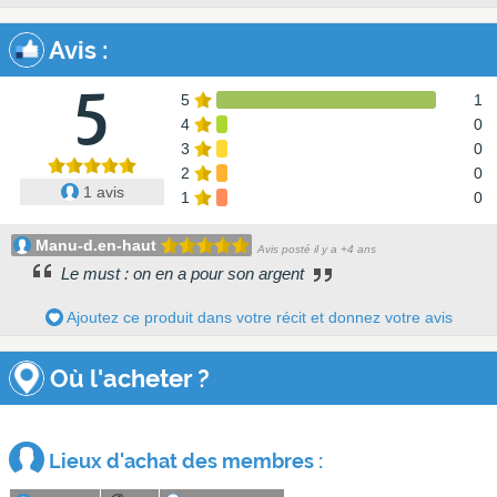
Avis
:
5
5
1
4
0
3
0
2
0
1 avis
1
0
Manu-d.en-haut
Avis posté il y a +4 ans
Le must : on en a pour son argent
Ajoutez ce produit dans votre récit et donnez votre avis
Où l'acheter ?
Lieux d'achat des membres :