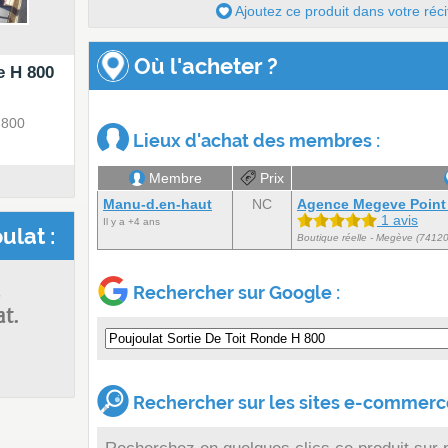
Ajoutez ce produit dans votre réci
Où l'acheter ?
e H 800
 800
Lieux d'achat des membres :
Membre
Prix
Manu-d.en-haut
NC
Agence Megeve Point 
1 avis
Il y a +4 ans
ulat :
Boutique réelle - Megève (74120
s
Rechercher sur Google :
at.
Rechercher sur les sites e-commerce