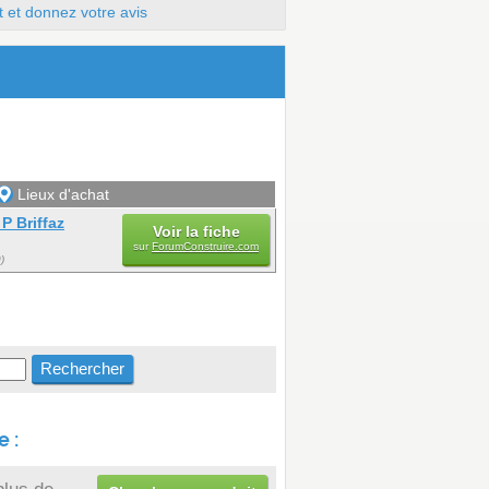
t et donnez votre avis
Lieux d'achat
P Briffaz
Voir la fiche
sur
ForumConstruire.com
)
 :