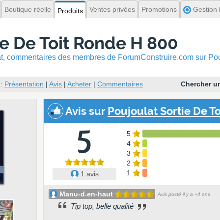
Boutique réelle
Ventes privées
Promotions
Gestion l
Produits
ie De Toit Ronde H 800
hat, commentaires
des membres de ForumConstruire.com sur Pouj
:
Présentation
|
Avis
|
Acheter
|
Commentaires
Chercher un
Avis
sur
Poujoulat Sortie De Toi
5
5
4
3
2
1
1 avis
Manu-d.en-haut
Avis posté il y a +4 ans
Tip top, belle qualité
3
1