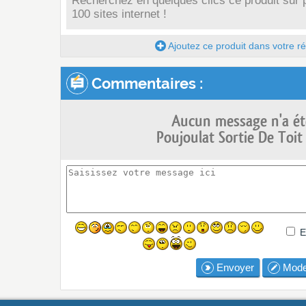
Recherchez en quelques clics ce produit sur 
100 sites internet !
Ajoutez ce produit dans votre réc
Commentaires :
Aucun message n'a ét
Poujoulat Sortie De Toi
E
Envoyer
Mode