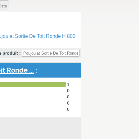
iste
oulat Sortie De Toit Ronde H 800
 produit :
t Ronde ...
:
1
0
0
0
0