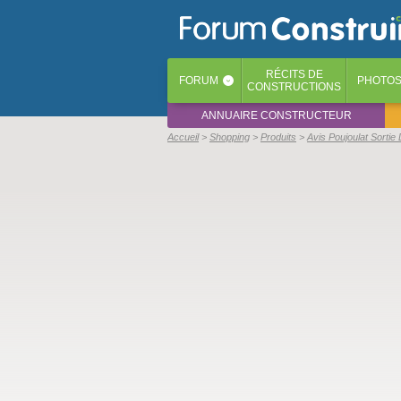
RÉCITS
DE
FORUM
PHOTO
‹
CONSTRUCTIONS
ANNUAIRE CONSTRUCTEUR
Accueil
Shopping
Produits
Avis Poujoulat Sortie