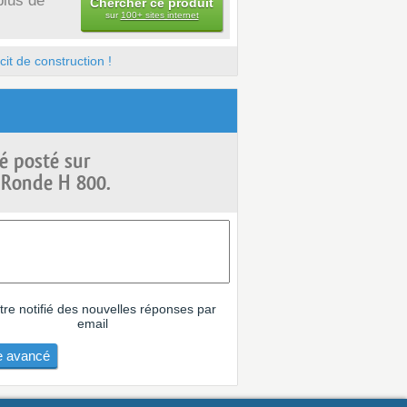
plus de
Chercher ce produit
sur
100+ sites internet
it de construction !
é posté sur
t Ronde H 800.
tre notifié des nouvelles réponses par
email
 avancé