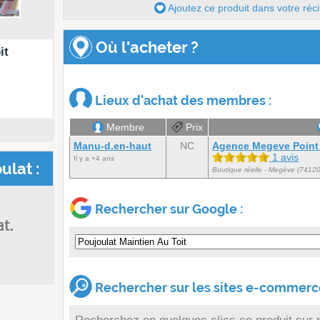
Ajoutez ce produit dans votre réci
Où l'acheter ?
it
Lieux d'achat des membres :
Membre
Prix
Manu-d.en-haut
NC
Agence Megeve Point 
1 avis
Il y a +4 ans
ulat :
Boutique réelle - Megève (74120
s
Rechercher sur Google :
at.
Rechercher sur les sites e-commerce