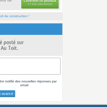
plus de
Chercher ce produit
sur
100+ sites internet
it de construction !
é posté sur
 Au Toit.
tre notifié des nouvelles réponses par
email
 avancé