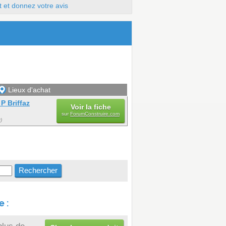
t et donnez votre avis
Lieux d'achat
P Briffaz
Voir la fiche
sur
ForumConstruire.com
)
 :