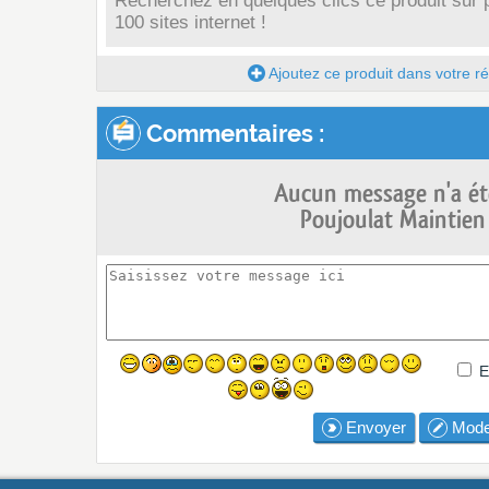
Recherchez en quelques clics ce produit sur 
100 sites internet !
Ajoutez ce produit dans votre réc
Commentaires :
Aucun message n'a ét
Poujoulat Maintien
E
Envoyer
Mode