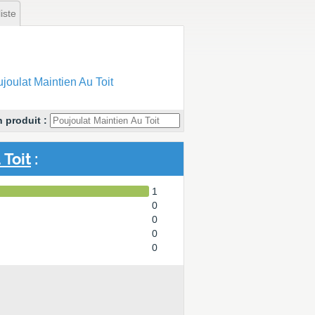
iste
oulat Maintien Au Toit
 produit :
 Toit
:
1
0
0
0
0