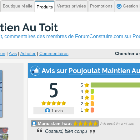
Boutique réelle
Ventes privées
Promotions
Gestion l
Produits
tien Au Toit
hat, commentaires
des membres de ForumConstruire.com sur Pouj
ion
|
Avis
|
Acheter
|
Commentaires
Chercher un
Avis
sur
Poujoulat Maintien Au
5
5
4
3
2
1
1 avis
Manu-d.en-haut
Avis posté il y a +4 ans
Costaud, bien conçu
1
1