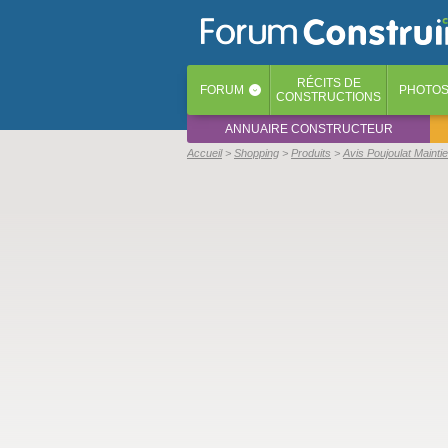
RÉCITS
DE
FORUM
PHOTO
‹
CONSTRUCTIONS
ANNUAIRE CONSTRUCTEUR
Accueil
Shopping
Produits
Avis Poujoulat Maintie