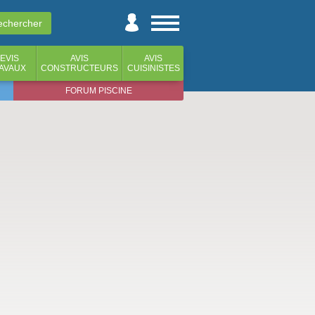
EVIS
AVIS
AVIS
AVAUX
CONSTRUCTEURS
CUISINISTES
FORUM PISCINE