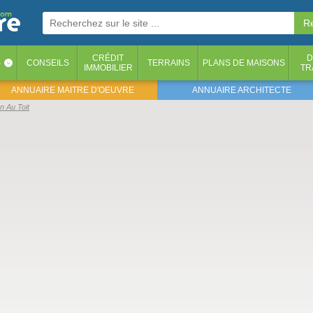
CRÉDIT
D
S
CONSEILS
TERRAINS
PLANS DE MAISONS
‹
IMMOBILIER
TR
ANNUAIRE MAITRE D'OEUVRE
ANNUAIRE ARCHITECTE
n Au Toit