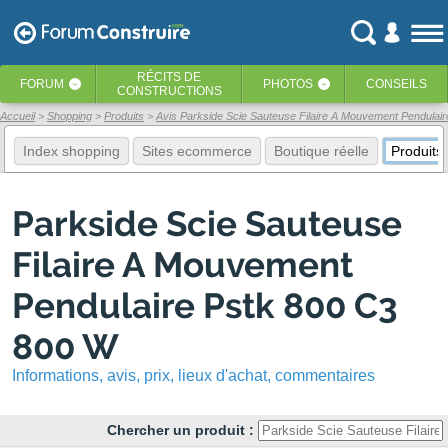
RÉCITS
DE
FORUM
PHOTOS
CONSEILS
‹
‹
CONSTRUCTIONS
Accueil
Shopping
Produits
Avis Parkside Scie Sauteuse Filaire A Mouvement Pendulai
Index shopping
Sites ecommerce
Boutique réelle
Produits
Parkside Scie Sauteuse
Filaire A Mouvement
Pendulaire Pstk 800 C3
800 W
Informations, avis, prix, lieux d'achat, commentaires
Chercher un produit :