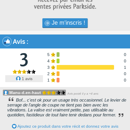
ventes privées Parkside.
Je m'inscris !
Avis
:
3
5
0
4
0
3
1
2
0
1 avis
1
0
Manu-d.en-haut
Avis posté il y a +4 ans
Bof... c'est ok pour un usage très occasionnel. Le levier de
serrage de l'angle de coupe ne tient pas bien avec les
vibrations. La valise est vraiment petite, pas utilisable au
quotidien, fastidieux de tout faire tenir dedans pour fermer.
Ajoutez ce produit dans votre récit et donnez votre avis