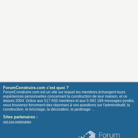
ForumConstruire.com c'est quoi ?
ForumConstruire.com est un site sur lequel les membres échangent leurs
expériences personnelles concernant la construction de leur maison, et ce
depuis 2004. Grâce aux 517 650 membres et aux 5 992 189 messages postés,
vous trouverez forcement des réponses à vos questions sur l'administratif, la
construction, le bricolage, la décoration, le jardinage ...
Sites partenaires :
voir nos partenaires