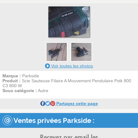
Voir toutes les photos
Marque :
Parkside
Produit :
Scie Sauteuse Filaire A Mouvement Pendulaire Pstk 800
C3 800 W
Sous catégorie :
Autre
Partagez cette page
Ventes privées Parkside :
Recevez par email les