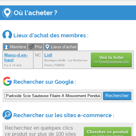
Où l'acheter ?
Lieux d'achat des membres :
Membre
Prix
Lieux d'achat
Manu-d.en-
NC
Lidl
Voir la fiche
haut
Boutique réelle - La Roche-sur-
sur
ForumConstruire.com
Il y a +4 ans
Foron (74800)
Rechercher sur Google :
Rechercher sur les sites e-commerce :
Recherchez en quelques clics
Chercher ce produit
ce produit sur plus de 100 sites
sur
100+ sites internet