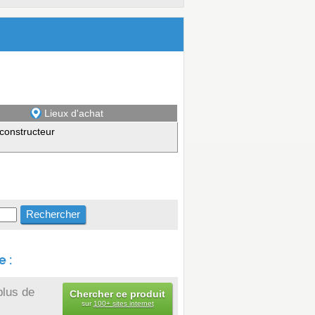
Lieux d'achat
constructeur
 :
plus de
Chercher ce produit
sur
100+ sites internet