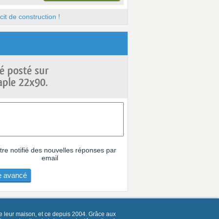
it de construction !
é posté sur
aple 22x90.
tre notifié des nouvelles réponses par
email
 avancé
e leur maison, et ce depuis 2004. Grâce aux