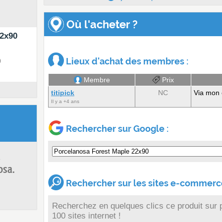
Où l'acheter ?
22x90
Lieux d'achat des membres :
0
Membre
Prix
titipick
NC
Via mon 
Il y a +4 ans
Rechercher sur Google :
s
osa.
Rechercher sur les sites e-commerce
Recherchez en quelques clics ce produit sur 
100 sites internet !