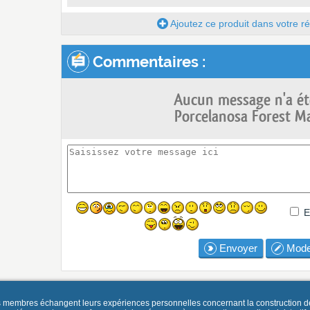
Ajoutez ce produit dans votre réc
Commentaires :
Aucun message n'a ét
Porcelanosa Forest M
E
Envoyer
Mode
es membres échangent leurs expériences personnelles concernant la construction d