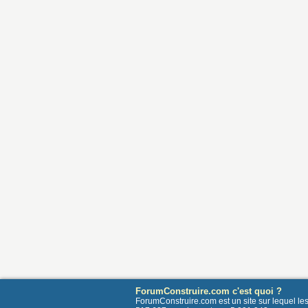
ForumConstruire.com c'est quoi ?
ForumConstruire.com est un site sur lequel l