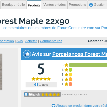
Boutique réelle
Ventes privées
Promotions
Gestion l
Produits
orest Maple 22x90
hat, commentaires
des membres de ForumConstruire.com sur Por
sentation
|
Avis
|
Acheter
|
Commentaires
Chercher un
Avis
sur
Porcelanosa Forest M
5
5
4
3
2
1
1 avis
titipick
Avis posté il y a +4 ans
Ajoutez ce produit dans votre réci