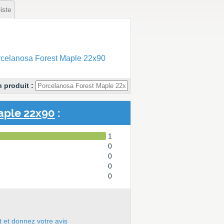
iste
celanosa Forest Maple 22x90
 produit :
aple 22x90
:
1
0
0
0
0
t et donnez votre avis