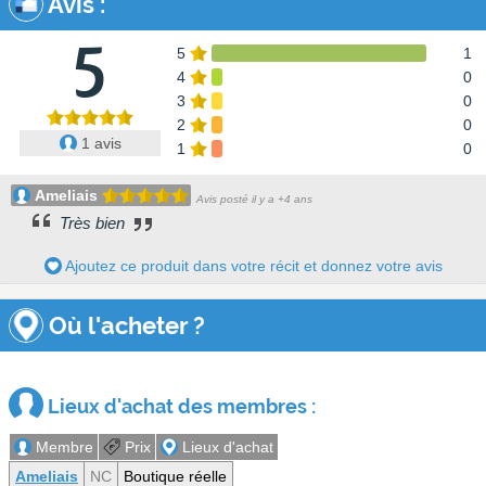
Avis
:
5
5
1
4
0
3
0
2
0
1 avis
1
0
Ameliais
Avis posté il y a +4 ans
Très bien
Ajoutez ce produit dans votre récit et donnez votre avis
Où l'acheter ?
Lieux d'achat des membres :
Membre
Prix
Lieux d'achat
Ameliais
NC
Boutique réelle