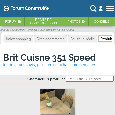
RÉCITS
DE
FORUM
PHOTOS
CONSEILS
‹
‹
CONSTRUCTIONS
Accueil
Shopping
Produits
Avis Brit Cuisne 351 Speed
Index shopping
Sites ecommerce
Boutique réelle
Produits
Brit Cuisne 351 Speed
Informations, avis, prix, lieux d'achat, commentaires
Chercher un produit :