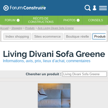
RÉCITS
DE
FORUM
PHOTOS
CONSEILS
‹
‹
CONSTRUCTIONS
Accueil
Shopping
Produits
Avis Living Divani Sofa Greene
Index shopping
Sites ecommerce
Boutique réelle
Produits
Living Divani Sofa Greene
Informations, avis, prix, lieux d'achat, commentaires
Chercher un produit :