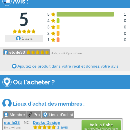
Avis
:
5
5
1
4
0
3
0
2
0
1 avis
1
0
etoile33
Avis posté il y a +4 ans
Ajoutez ce produit dans votre récit et donnez votre avis
Où l'acheter ?
Lieux d'achat des membres :
Membre
Prix
Lieux d'achat
etoile33
NC
Docks Design
Voir la fiche
1 avis
Il y a +4 ans
sur
ForumConstruire.com