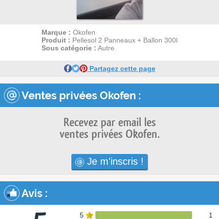
Marque :
Okofen
Produit :
Pellesol 2 Panneaux + Ballon 300l
Sous catégorie :
Autre
Partagez cette page
Ventes privées Okofen :
Recevez par email les
ventes privées Okofen.
Je m'inscris !
Avis
:
5
1