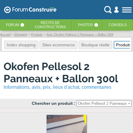
RÉCITS
DE
FORUM
PHOTOS
CONSEILS
‹
‹
CONSTRUCTIONS
Accueil
Shopping
Produits
Avis Okofen Pellesol 2 Panneaux + Ballon 300l
Index shopping
Sites ecommerce
Boutique réelle
Produits
Okofen Pellesol 2
Panneaux + Ballon 300l
Informations, avis, prix, lieux d'achat, commentaires
Chercher un produit :