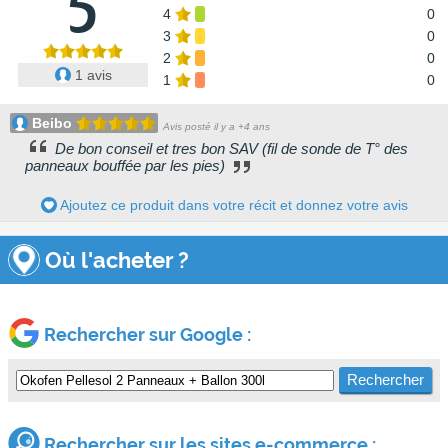
5
4
0
3
0
2
0
1 avis
1
0
Beibo
Avis posté il y a +4 ans
De bon conseil et tres bon SAV (fil de sonde de T° des
panneaux bouffée par les pies)
Ajoutez ce produit dans votre récit et donnez votre avis
Où l'acheter ?
Rechercher sur Google :
Rechercher sur les sites e-commerce :