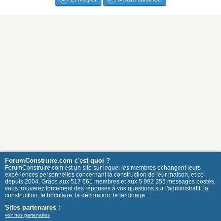
ForumConstruire.com c'est quoi ?
ForumConstruire.com est un site sur lequel les membres échangent leurs
expériences personnelles concernant la construction de leur maison, et ce
depuis 2004. Grâce aux 517 661 membres et aux 5 992 255 messages postés,
vous trouverez forcement des réponses à vos questions sur l'administratif, la
construction, le bricolage, la décoration, le jardinage ...
Sites partenaires :
voir nos partenaires