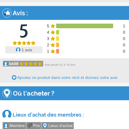
Avis
:
5
5
1
4
0
3
0
2
0
1 avis
1
0
kk08
Avis posté il y a +4 ans
Ajoutez ce produit dans votre récit et donnez votre avis
Où l'acheter ?
Lieux d'achat des membres :
Membre
Prix
Lieux d'achat