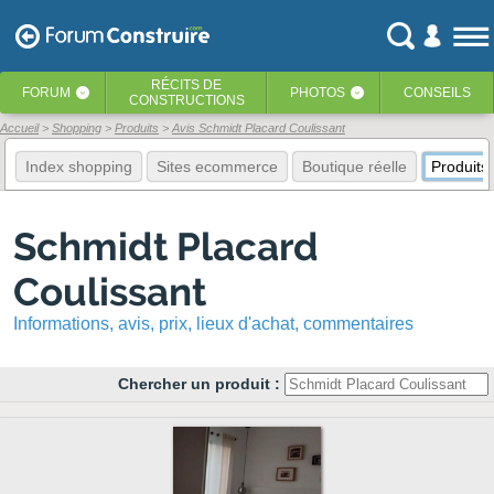
RÉCITS
DE
FORUM
PHOTOS
CONSEILS
‹
‹
CONSTRUCTIONS
Accueil
Shopping
Produits
Avis Schmidt Placard Coulissant
Index shopping
Sites ecommerce
Boutique réelle
Produits
Schmidt Placard
Coulissant
Informations, avis, prix, lieux d'achat, commentaires
Chercher un produit :