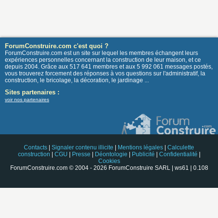
ForumConstruire.com c'est quoi ?
ForumConstruire.com est un site sur lequel les membres échangent leurs
expériences personnelles concernant la construction de leur maison, et ce
depuis 2004. Grâce aux 517 641 membres et aux 5 992 061 messages postés,
vous trouverez forcement des réponses à vos questions sur l'administratif, la
construction, le bricolage, la décoration, le jardinage ...
Sites partenaires :
voir nos partenaires
Contacts
|
Signaler contenu illicite
|
Mentions légales
|
Calculette
construction
|
CGU
|
Presse
|
Déontologie
|
Publicité
|
Confidentialité
|
Cookies
ForumConstruire.com © 2004 - 2026 ForumConstruire SARL | ws61 | 0.108