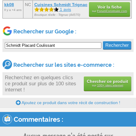
kk08
NC
Cuisines Schmidt Trignac
Voir la fiche
1 avis
Il y a +4 ans
sur
ForumConstruire.com
Boutique réelle - Trignac (44570)
Rechercher sur Google :
Rechercher sur les sites e-commerce :
Recherchez en quelques clics
Chercher ce produit
ce produit sur plus de 100 sites
sur
100+ sites internet
internet !
Ajoutez ce produit dans votre récit de construction !
Commentaires :