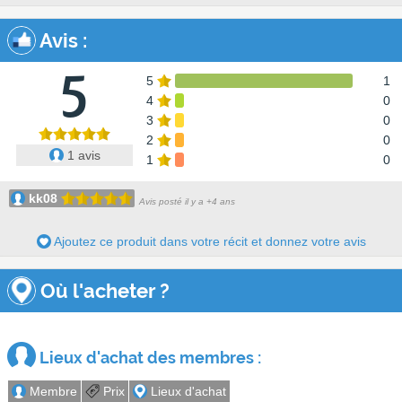
Avis
:
5
5
1
4
0
3
0
2
0
1 avis
1
0
kk08
Avis posté il y a +4 ans
Ajoutez ce produit dans votre récit et donnez votre avis
Où l'acheter ?
Lieux d'achat des membres :
Membre
Prix
Lieux d'achat