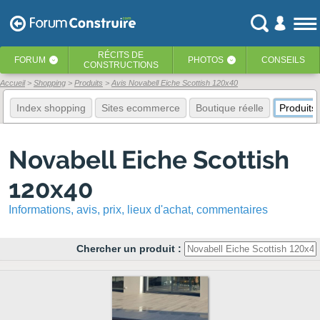
RÉCITS
DE
FORUM
PHOTOS
CONSEILS
‹
‹
CONSTRUCTIONS
Accueil
Shopping
Produits
Avis Novabell Eiche Scottish 120x40
Index shopping
Sites ecommerce
Boutique réelle
Produits
Novabell Eiche Scottish
120x40
Informations, avis, prix, lieux d'achat, commentaires
Chercher un produit :