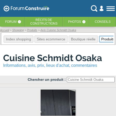
RÉCITS
DE
FORUM
PHOTOS
CONSEILS
‹
‹
CONSTRUCTIONS
Accueil
Shopping
Produits
Avis Cuisine Schmidt Osaka
Index shopping
Sites ecommerce
Boutique réelle
Produits
Cuisine Schmidt Osaka
Informations, avis, prix, lieux d'achat, commentaires
Chercher un produit :