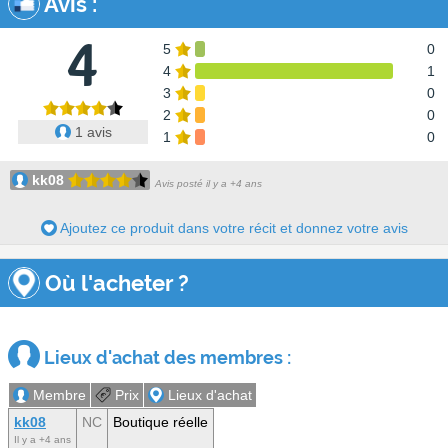
Avis
:
4
5
0
4
1
3
0
2
0
1 avis
1
0
kk08
Avis posté il y a +4 ans
Ajoutez ce produit dans votre récit et donnez votre avis
Où l'acheter ?
Lieux d'achat des membres :
Membre
Prix
Lieux d'achat
kk08
NC
Boutique réelle
Il y a +4 ans