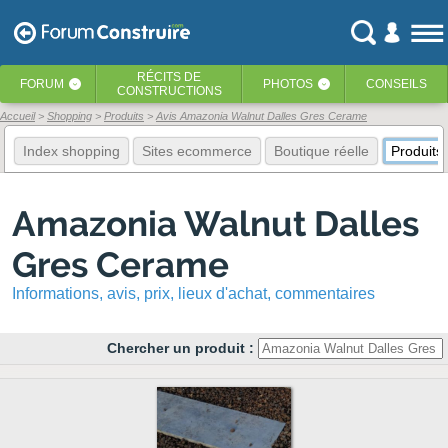
RÉCITS
DE
FORUM
PHOTOS
CONSEILS
‹
‹
CONSTRUCTIONS
Accueil
Shopping
Produits
Avis Amazonia Walnut Dalles Gres Cerame
Index shopping
Sites ecommerce
Boutique réelle
Produits
Amazonia Walnut Dalles
Gres Cerame
Informations, avis, prix, lieux d'achat, commentaires
Chercher un produit :