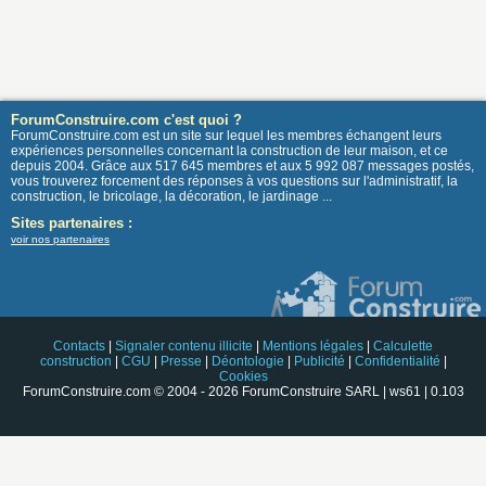
ForumConstruire.com c'est quoi ?
ForumConstruire.com est un site sur lequel les membres échangent leurs
expériences personnelles concernant la construction de leur maison, et ce
depuis 2004. Grâce aux 517 645 membres et aux 5 992 087 messages postés,
vous trouverez forcement des réponses à vos questions sur l'administratif, la
construction, le bricolage, la décoration, le jardinage ...
Sites partenaires :
voir nos partenaires
Contacts
|
Signaler contenu illicite
|
Mentions légales
|
Calculette
construction
|
CGU
|
Presse
|
Déontologie
|
Publicité
|
Confidentialité
|
Cookies
ForumConstruire.com © 2004 - 2026 ForumConstruire SARL | ws61 | 0.103