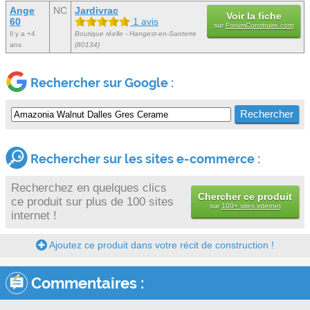
Ange
NC
Jardivrac
Voir la fiche
60
1 avis
sur
ForumConstruire.com
Il y a +4
Boutique réelle - Hangest-en-Santerre
ans
(80134)
Rechercher sur Google :
Rechercher sur les sites e-commerce :
Recherchez en quelques clics
Chercher ce produit
ce produit sur plus de 100 sites
sur
100+ sites internet
internet !
Ajoutez ce produit dans votre récit de construction !
Commentaires :