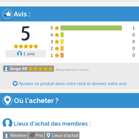
Avis
:
5
5
1
4
0
3
0
2
0
1 avis
1
0
Ange 60
Avis posté il y a +4 ans
Ajoutez ce produit dans votre récit et donnez votre avis
Où l'acheter ?
Lieux d'achat des membres :
Membre
Prix
Lieux d'achat