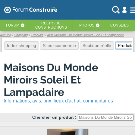
RÉCITS
DE
FORUM
PHOTOS
CONSEILS
‹
‹
CONSTRUCTIONS
Accueil
Shopping
Produits
Avis Maisons Du Monde Miroirs Soleil Et Lampadaire
Index shopping
Sites ecommerce
Boutique réelle
Produits
Maisons Du Monde
Miroirs Soleil Et
Lampadaire
Informations, avis, prix, lieux d'achat, commentaires
Chercher un produit :