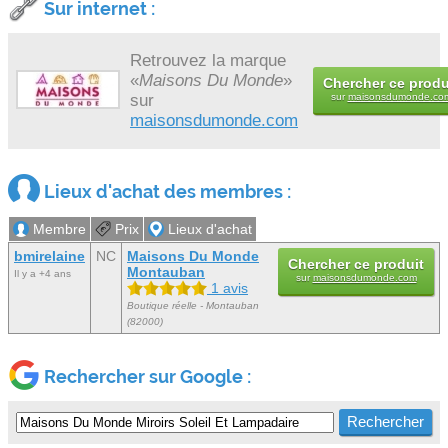
Sur internet :
Retrouvez la marque
«
Maisons Du Monde
»
Chercher ce produ
sur
sur
maisonsdumonde.co
maisonsdumonde.com
Lieux d'achat des membres :
Membre
Prix
Lieux d'achat
bmirelaine
NC
Maisons Du Monde
Chercher ce produit
Montauban
Il y a +4 ans
sur
maisonsdumonde.com
1 avis
Boutique réelle - Montauban
(82000)
Rechercher sur Google :