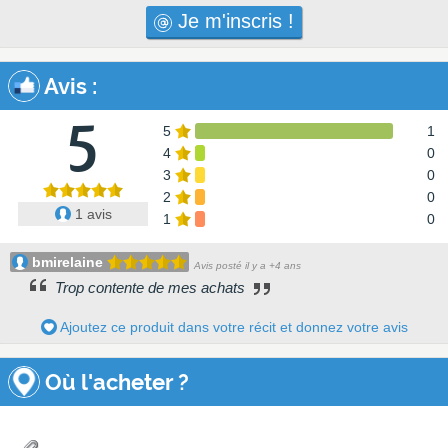
Je m'inscris !
Avis
:
5
5
1
4
0
3
0
2
0
1 avis
1
0
bmirelaine
Avis posté il y a +4 ans
Trop contente de mes achats
Ajoutez ce produit dans votre récit et donnez votre avis
Où l'acheter ?