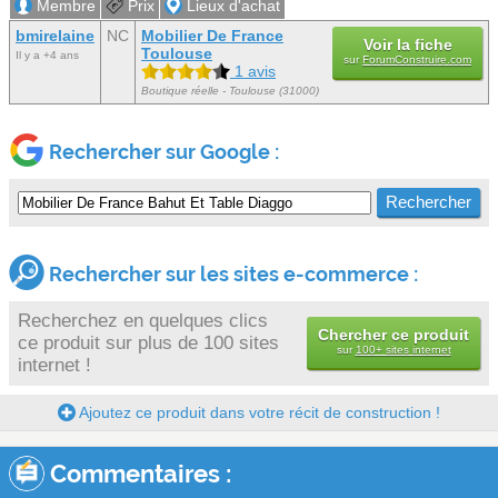
Membre
Prix
Lieux d'achat
bmirelaine
NC
Mobilier De France
Voir la fiche
Toulouse
Il y a +4 ans
sur
ForumConstruire.com
1 avis
Boutique réelle - Toulouse (31000)
Rechercher sur Google :
Rechercher sur les sites e-commerce :
Recherchez en quelques clics
Chercher ce produit
ce produit sur plus de 100 sites
sur
100+ sites internet
internet !
Ajoutez ce produit dans votre récit de construction !
Commentaires :