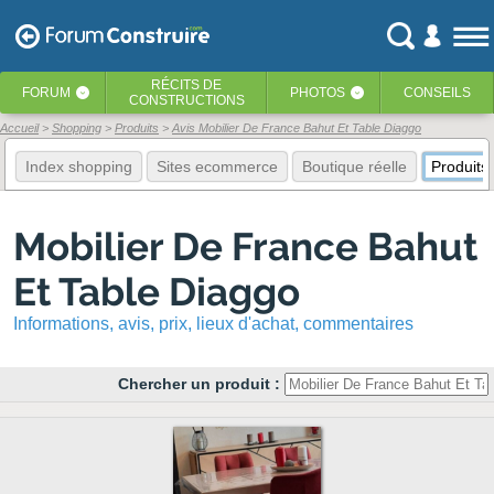
RÉCITS
DE
FORUM
PHOTOS
CONSEILS
‹
‹
CONSTRUCTIONS
Accueil
Shopping
Produits
Avis Mobilier De France Bahut Et Table Diaggo
Index shopping
Sites ecommerce
Boutique réelle
Produits
Mobilier De France Bahut
Et Table Diaggo
Informations, avis, prix, lieux d'achat, commentaires
Chercher un produit :