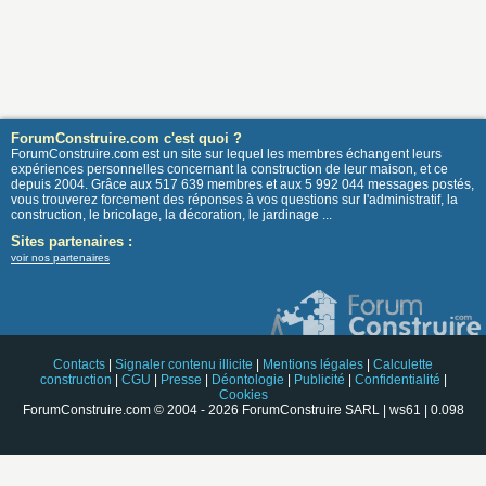
ForumConstruire.com c'est quoi ?
ForumConstruire.com est un site sur lequel les membres échangent leurs
expériences personnelles concernant la construction de leur maison, et ce
depuis 2004. Grâce aux 517 639 membres et aux 5 992 044 messages postés,
vous trouverez forcement des réponses à vos questions sur l'administratif, la
construction, le bricolage, la décoration, le jardinage ...
Sites partenaires :
voir nos partenaires
Contacts
|
Signaler contenu illicite
|
Mentions légales
|
Calculette
construction
|
CGU
|
Presse
|
Déontologie
|
Publicité
|
Confidentialité
|
Cookies
ForumConstruire.com © 2004 - 2026 ForumConstruire SARL | ws61 | 0.098