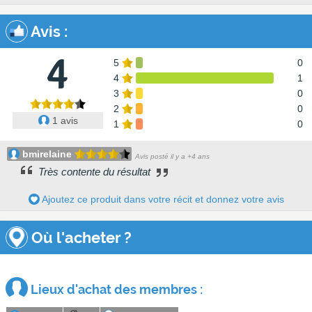
Avis
:
4
5
0
4
1
3
0
2
0
1 avis
1
0
bmirelaine
Avis posté il y a +4 ans
Très contente du résultat
Ajoutez ce produit dans votre récit et donnez votre avis
Où l'acheter ?
Lieux d'achat des membres :