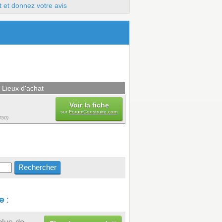
t et donnez votre avis
Lieux d'achat
Voir la fiche
sur
ForumConstruire.com
450)
 :