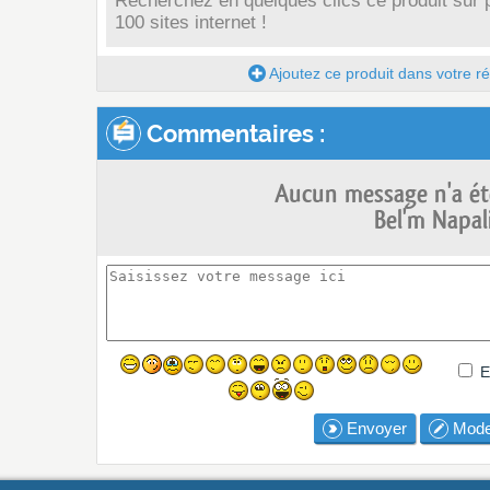
Recherchez en quelques clics ce produit sur 
100 sites internet !
Ajoutez ce produit dans votre réc
Commentaires :
Aucun message n'a ét
Bel'm Napali
E
Envoyer
Mode