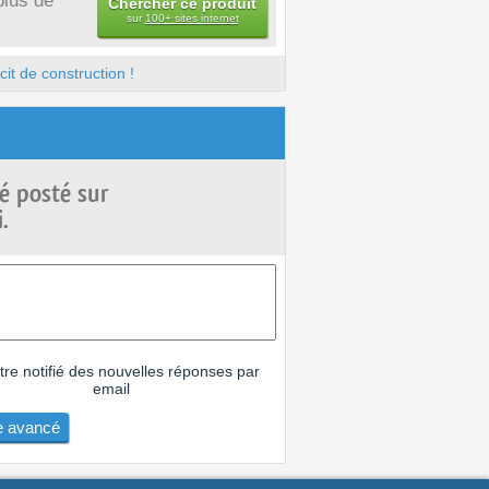
plus de
Chercher ce produit
sur
100+ sites internet
it de construction !
é posté sur
.
tre notifié des nouvelles réponses par
email
 avancé