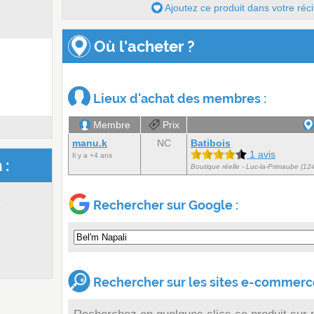
Ajoutez ce produit dans votre réci
Où l'acheter ?
Lieux d'achat des membres :
Membre
Prix
manu.k
NC
Batibois
1 avis
Il y a +4 ans
 :
Boutique réelle - Luc-la-Primaube (12
s
Rechercher sur Google :
Rechercher sur les sites e-commerce