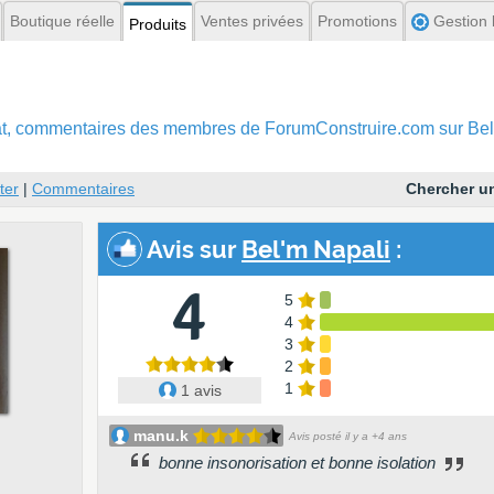
Boutique réelle
Ventes privées
Promotions
Gestion l
Produits
hat, commentaires
des membres de ForumConstruire.com sur Bel
ter
|
Commentaires
Chercher un
Avis
sur
Bel'm Napali
:
4
5
4
3
2
1
1 avis
manu.k
Avis posté il y a +4 ans
bonne insonorisation et bonne isolation