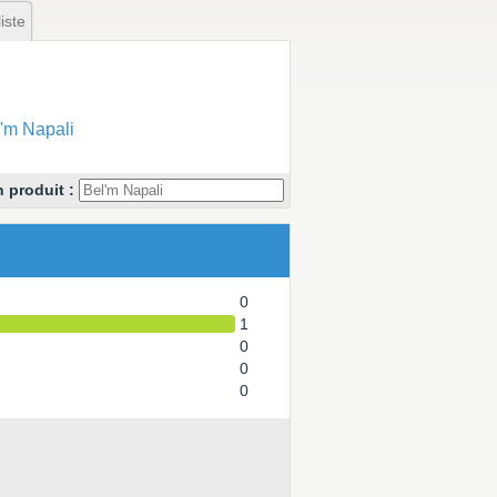
iste
'm Napali
 produit :
0
1
0
0
0