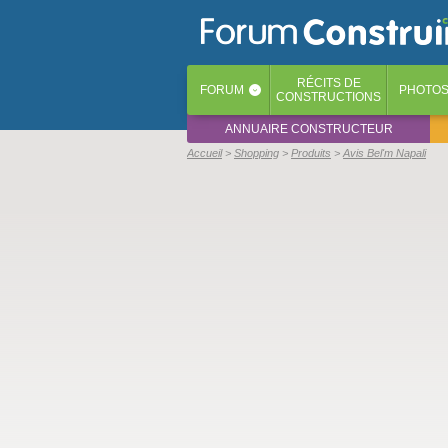
RÉCITS
DE
FORUM
PHOTO
‹
CONSTRUCTIONS
ANNUAIRE CONSTRUCTEUR
Accueil
Shopping
Produits
Avis Bel'm Napali