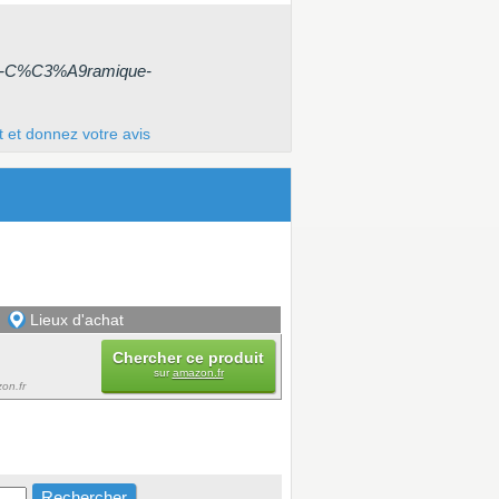
es-C%C3%A9ramique-
t et donnez votre avis
Lieux d'achat
Chercher ce produit
sur
amazon.fr
on.fr