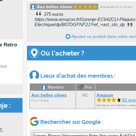
Aux belles olives
Avis posté il y a +3 ans
375 euros
https://www.amazon.fr/Gorenje-EC642CLI-Plaqu
Electrique/dp/B07DGFNF2J?ref_=ast_sto_dp
Ajoutez ce produit dans votre réci
e Retro
Où l'acheter ?
Noir-
Lieux d'achat des membres :
Membre
Prix
Aux belles olives
NC
Amazon
50 avis
Il y a +3 ans
je :
Boutique sur Internet - amaz
Rechercher sur Google :
s
e.