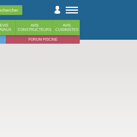
EVIS
AVIS
AVIS
AVAUX
CONSTRUCTEURS
CUISINISTES
FORUM PISCINE