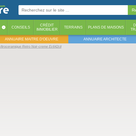
CRÉDIT
D
S
CONSEILS
TERRAINS
PLANS DE MAISONS
‹
IMMOBILIER
TR
ANNUAIRE MAITRE D'OEUVRE
ANNUAIRE ARCHITECTE
Vitroceramique Retro Noir-creme Ec642cli