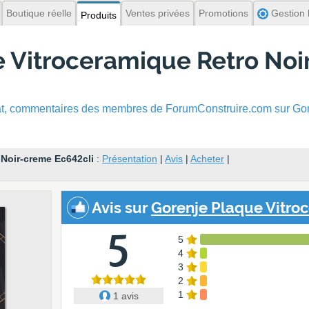
Boutique réelle
Ventes privées
Promotions
Gestion l
Produits
e Vitroceramique Retro No
hat, commentaires
des membres de ForumConstruire.com sur Gor
 Noir-creme Ec642cli
:
Présentation
|
Avis
|
Acheter
|
Avis
sur
Gorenje Plaque Vitroc
5
5
4
3
2
1
1 avis