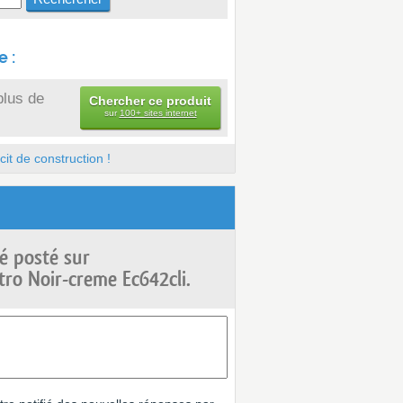
 :
plus de
Chercher ce produit
sur
100+ sites internet
it de construction !
é posté sur
ro Noir-creme Ec642cli.