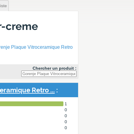
iste
ir-creme
enje Plaque Vitroceramique Retro
Chercher un produit :
eramique Retro ...
:
1
0
0
0
0