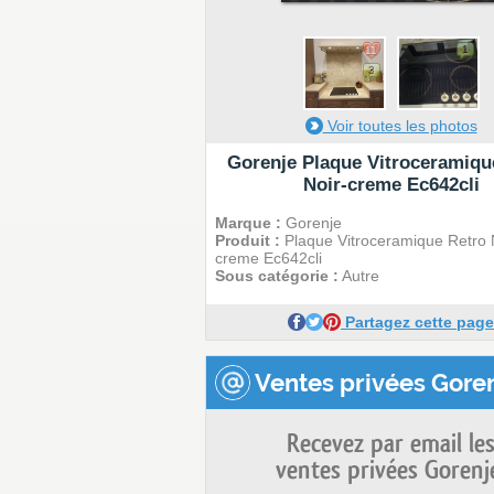
1
11
3
Voir toutes les photos
Gorenje Plaque Vitroceramiqu
Noir-creme Ec642cli
Marque :
Gorenje
Produit :
Plaque Vitroceramique Retro 
creme Ec642cli
Sous catégorie :
Autre
Partagez cette page
Ventes privées Goren
Recevez par email le
ventes privées Gorenj