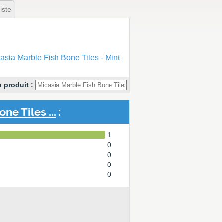
iste
ia Marble Fish Bone Tiles - Mint
 produit :
ne Tiles ...
:
1
0
0
0
0