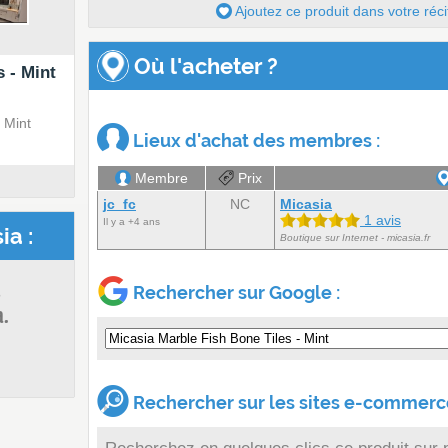
Ajoutez ce produit dans votre réci
Où l'acheter ?
 - Mint
 Mint
Lieux d'achat des membres :
Membre
Prix
jc_fc
NC
Micasia
1 avis
Il y a +4 ans
ia :
Boutique sur Internet - micasia.fr
s
Rechercher sur Google :
a.
Rechercher sur les sites e-commerce