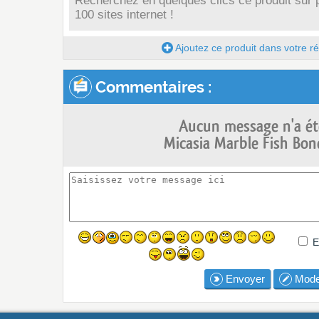
Recherchez en quelques clics ce produit sur 
100 sites internet !
Ajoutez ce produit dans votre réc
Commentaires :
Aucun message n'a ét
Micasia Marble Fish Bone
E
Envoyer
Mode