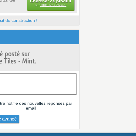
plus de
Chercher ce produit
sur
100+ sites internet
it de construction !
é posté sur
 Tiles - Mint.
tre notifié des nouvelles réponses par
email
 avancé