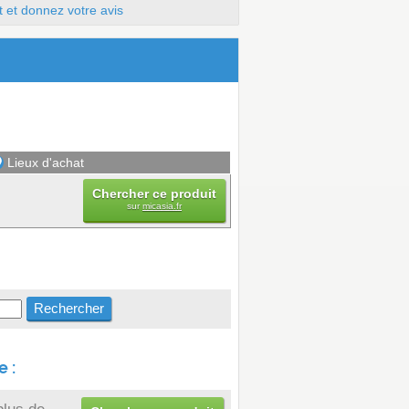
t et donnez votre avis
Lieux d'achat
Chercher ce produit
sur
micasia.fr
 :