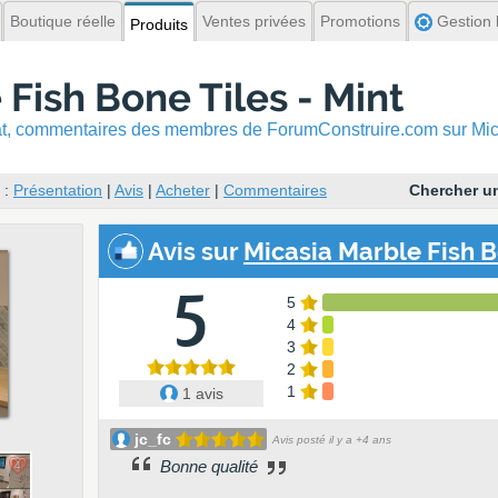
Boutique réelle
Ventes privées
Promotions
Gestion l
Produits
Fish Bone Tiles - Mint
hat, commentaires
des membres de ForumConstruire.com sur Micas
:
Présentation
|
Avis
|
Acheter
|
Commentaires
Chercher un
Avis
sur
Micasia Marble Fish Bo
5
5
4
3
2
1
1 avis
jc_fc
Avis posté il y a +4 ans
Bonne qualité
4