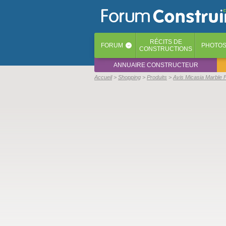
RÉCITS
DE
FORUM
PHOTO
‹
CONSTRUCTIONS
ANNUAIRE CONSTRUCTEUR
Accueil
Shopping
Produits
Avis Micasia Marble F