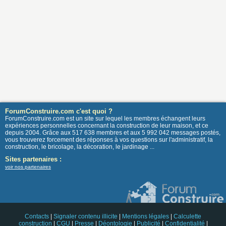
ForumConstruire.com c'est quoi ?
ForumConstruire.com est un site sur lequel les membres échangent leurs
expériences personnelles concernant la construction de leur maison, et ce
depuis 2004. Grâce aux 517 638 membres et aux 5 992 042 messages postés,
vous trouverez forcement des réponses à vos questions sur l'administratif, la
construction, le bricolage, la décoration, le jardinage ...
Sites partenaires :
voir nos partenaires
Contacts
|
Signaler contenu illicite
|
Mentions légales
|
Calculette
construction
|
CGU
|
Presse
|
Déontologie
|
Publicité
|
Confidentialité
|