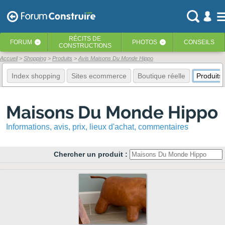
RÉCITS
DE
FORUM
PHOTOS
CONSEILS
‹
‹
CONSTRUCTIONS
Accueil
Shopping
Produits
Avis Maisons Du Monde Hippo
Index shopping
Sites ecommerce
Boutique réelle
Produits
Maisons Du Monde Hippo
Informations, avis, prix, lieux d'achat, commentaires
Chercher un produit :