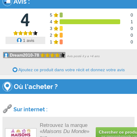
Avis
:
4
5
0
4
1
3
0
2
0
1 avis
1
0
Dream2010-78
Avis posté il y a +4 ans
Ajoutez ce produit dans votre récit et donnez votre avis
Où l'acheter ?
Sur internet :
Retrouvez la marque
«
Maisons Du Monde
»
Chercher ce produ
sur
maisonsdumonde.co