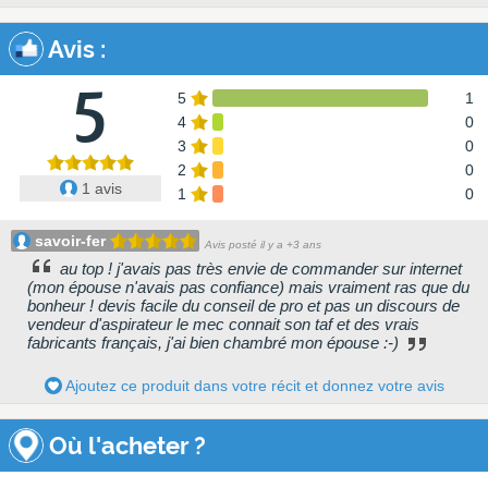
Avis
:
5
5
1
4
0
3
0
2
0
1 avis
1
0
savoir-fer
Avis posté il y a +3 ans
au top ! j'avais pas très envie de commander sur internet
(mon épouse n'avais pas confiance) mais vraiment ras que du
bonheur ! devis facile du conseil de pro et pas un discours de
vendeur d'aspirateur le mec connait son taf et des vrais
fabricants français, j'ai bien chambré mon épouse :-)
Ajoutez ce produit dans votre récit et donnez votre avis
Où l'acheter ?