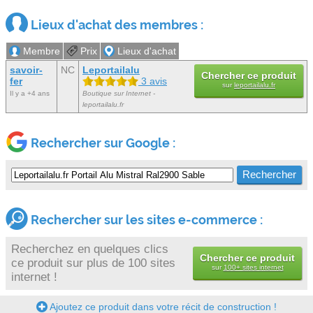
Lieux d'achat des membres :
Membre
Prix
Lieux d'achat
savoir-
NC
Leportailalu
Chercher ce produit
fer
3 avis
sur
leportailalu.fr
Il y a +4 ans
Boutique sur Internet -
leportailalu.fr
Rechercher sur Google :
Rechercher sur les sites e-commerce :
Recherchez en quelques clics
Chercher ce produit
ce produit sur plus de 100 sites
sur
100+ sites internet
internet !
Ajoutez ce produit dans votre récit de construction !