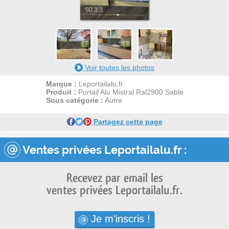
2
2
1
1
Voir toutes les photos
Marque :
Leportailalu.fr
Produit :
Portail Alu Mistral Ral2900 Sable
Sous catégorie :
Autre
Partagez cette page
Ventes privées Leportailalu.fr :
Recevez par email les
ventes privées Leportailalu.fr.
Je m'inscris !