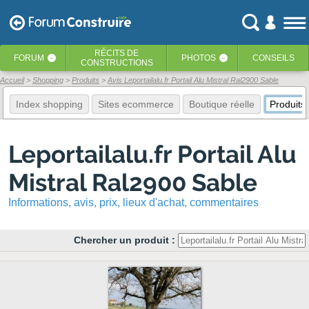
RÉCITS
DE
FORUM
PHOTOS
CONSEILS
‹
‹
CONSTRUCTIONS
Accueil
Shopping
Produits
Avis Leportailalu.fr Portail Alu Mistral Ral2900 Sable
Index shopping
Sites ecommerce
Boutique réelle
Produits
Leportailalu.fr Portail Alu
Mistral Ral2900 Sable
Informations, avis, prix, lieux d'achat, commentaires
Chercher un produit :