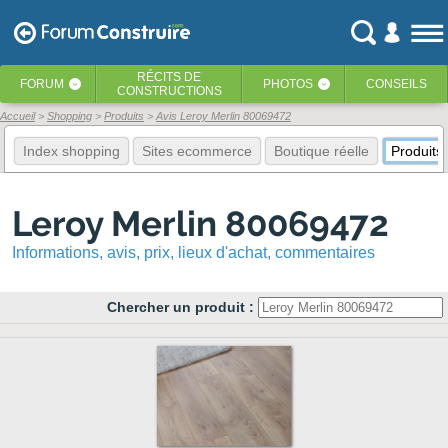
RÉCITS
DE
FORUM
PHOTOS
CONSEILS
‹
‹
CONSTRUCTIONS
Accueil
Shopping
Produits
Avis Leroy Merlin 80069472
Index shopping
Sites ecommerce
Boutique réelle
Produits
Leroy Merlin 80069472
Informations, avis, prix, lieux d'achat, commentaires
Chercher un produit :