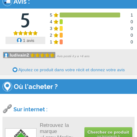
Avis
:
5
5
1
4
0
3
0
2
0
1 avis
1
0
ludivain2
Avis posté il y a +4 ans
Ajoutez ce produit dans votre récit et donnez votre avis
Où l'acheter ?
Sur internet :
Retrouvez la
marque
Chercher ce produit
sur
leroymerlin.fr