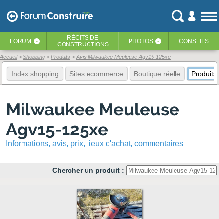
RÉCITS
DE
FORUM
PHOTOS
CONSEILS
‹
‹
CONSTRUCTIONS
Accueil
Shopping
Produits
Avis Milwaukee Meuleuse Agv15-125xe
Index shopping
Sites ecommerce
Boutique réelle
Produits
Milwaukee Meuleuse
Agv15-125xe
Informations, avis, prix, lieux d'achat, commentaires
Chercher un produit :