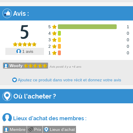
Avis
:
5
5
1
4
0
3
0
2
0
1 avis
1
0
Woofy
Avis posté il y a +4 ans
Ajoutez ce produit dans votre récit et donnez votre avis
Où l'acheter ?
Lieux d'achat des membres :
Membre
Prix
Lieux d'achat