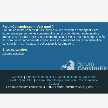
ForumConstruire.com c'est quoi ?
ForumConstruire.com est un site sur lequel les membres échangent leurs
expériences personnelles concernant la construction de leur maison, et ce
depuis 2004. Grâce aux 517 627 membres et aux 5 991 945 messages postés,
vous trouverez forcement des réponses à vos questions sur l'administratif, la
construction, le bricolage, la décoration, le jardinage ...
Sites partenaires :
voir nos partenaires
Contacts
|
Signaler contenu illicite
|
Mentions légales
|
Calculette
construction
|
CGU
|
Presse
|
Déontologie
|
Publicité
|
Confidentialité
|
Cookies
ForumConstruire.com © 2004 - 2026 ForumConstruire SARL | ws61 | 0.1