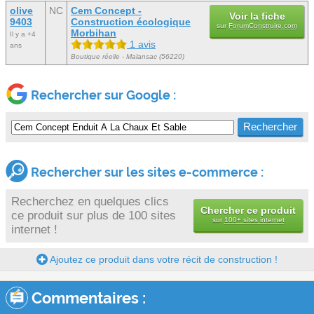
olive
NC
Cem Concept -
Voir la fiche
9403
Construction écologique
sur
ForumConstruire.com
Morbihan
Il y a +4
1 avis
ans
Boutique réelle - Malansac (56220)
Rechercher sur Google :
Rechercher sur les sites e-commerce :
Recherchez en quelques clics
Chercher ce produit
ce produit sur plus de 100 sites
sur
100+ sites internet
internet !
Ajoutez ce produit dans votre récit de construction !
Commentaires :