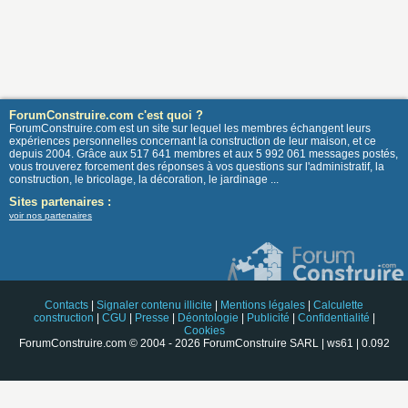
ForumConstruire.com c'est quoi ?
ForumConstruire.com est un site sur lequel les membres échangent leurs
expériences personnelles concernant la construction de leur maison, et ce
depuis 2004. Grâce aux 517 641 membres et aux 5 992 061 messages postés,
vous trouverez forcement des réponses à vos questions sur l'administratif, la
construction, le bricolage, la décoration, le jardinage ...
Sites partenaires :
voir nos partenaires
Contacts
|
Signaler contenu illicite
|
Mentions légales
|
Calculette
construction
|
CGU
|
Presse
|
Déontologie
|
Publicité
|
Confidentialité
|
Cookies
ForumConstruire.com © 2004 - 2026 ForumConstruire SARL | ws61 | 0.092