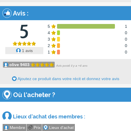
Avis
:
5
5
1
4
0
3
0
2
0
1 avis
1
0
olive 9403
Avis posté il y a +4 ans
Ajoutez ce produit dans votre récit et donnez votre avis
Où l'acheter ?
Lieux d'achat des membres :
Membre
Prix
Lieux d'achat