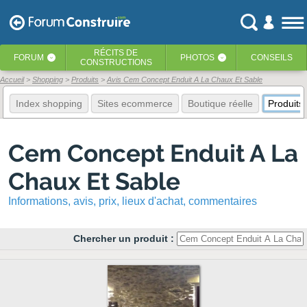
RÉCITS
DE
FORUM
PHOTOS
CONSEILS
‹
‹
CONSTRUCTIONS
Accueil
Shopping
Produits
Avis Cem Concept Enduit A La Chaux Et Sable
Index shopping
Sites ecommerce
Boutique réelle
Produits
Cem Concept Enduit A La
Chaux Et Sable
Informations, avis, prix, lieux d'achat, commentaires
Chercher un produit :