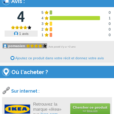
Avis
:
4
5
0
4
1
3
0
2
0
1 avis
1
0
pomasien
Avis posté il y a +3 ans
Ajoutez ce produit dans votre récit et donnez votre avis
Où l'acheter ?
Sur internet :
Retrouvez la
Chercher ce produit
marque «
Ikea
»
sur
ikea.com