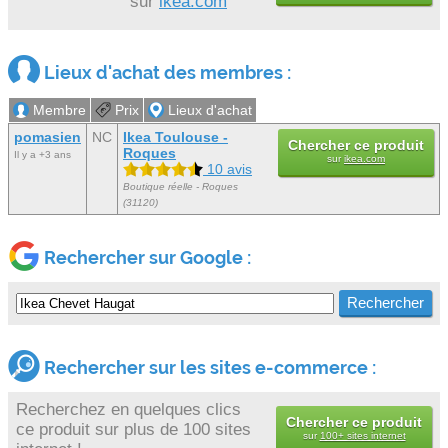
sur
ikea.com
Lieux d'achat des membres :
Membre
Prix
Lieux d'achat
pomasien
NC
Ikea Toulouse -
Chercher ce produit
Roques
Il y a +3 ans
sur
ikea.com
10 avis
Boutique réelle - Roques
(31120)
Rechercher sur Google :
Rechercher sur les sites e-commerce :
Recherchez en quelques clics
Chercher ce produit
ce produit sur plus de 100 sites
sur
100+ sites internet