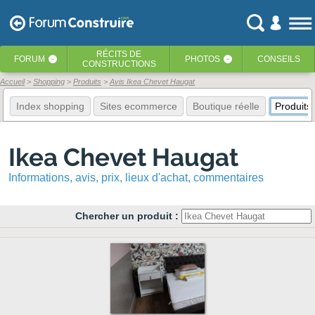
RÉCITS
DE
FORUM
PHOTOS
CONSEILS
‹
‹
CONSTRUCTIONS
Accueil
Shopping
Produits
Avis Ikea Chevet Haugat
Index shopping
Sites ecommerce
Boutique réelle
Produits
Ikea Chevet Haugat
Informations, avis, prix, lieux d'achat, commentaires
Chercher un produit :